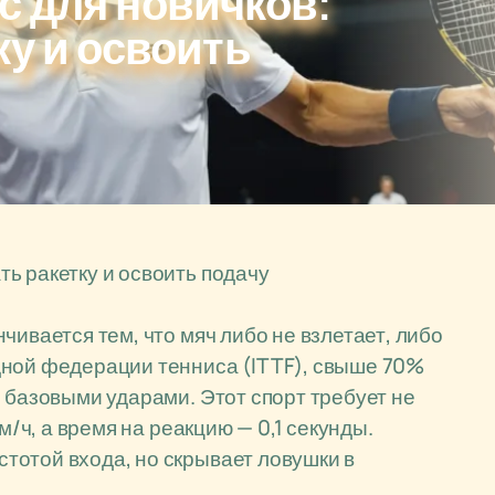
с для новичков:
ку и освоить
ь ракетку и освоить подачу
чивается тем, что мяч либо не взлетает, либо
дной федерации тенниса (ITTF), свыше 70%
 базовыми ударами. Этот спорт требует не
м/ч, а время на реакцию — 0,1 секунды.
тотой входа, но скрывает ловушки в