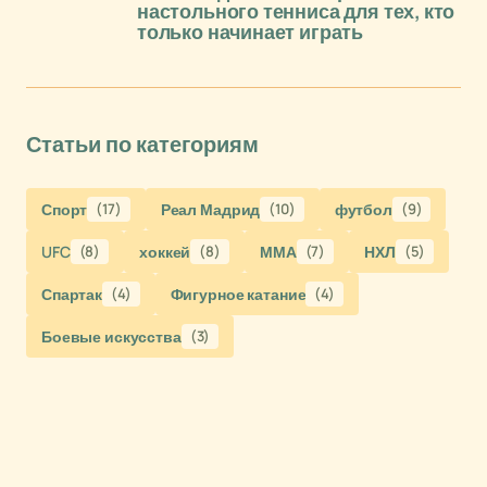
настольного тенниса для тех, кто
только начинает играть
Статьи по категориям
Спорт
(17)
Реал Мадрид
(10)
футбол
(9)
UFC
(8)
хоккей
(8)
ММА
(7)
НХЛ
(5)
Спартак
(4)
Фигурное катание
(4)
Боевые искусства
(3)