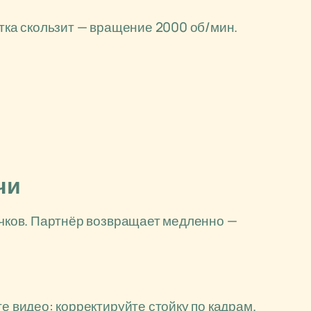
етка скользит — вращение 2000 об/мин.
чи
олчков. Партнёр возвращает медленно —
е видео: корректируйте стойку по кадрам.