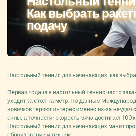
Настольный тенни
Как выбрать ракет
подачу
Настольный теннис для начинающих: как выбрат
Первая подача в настольный теннис часто закан
уходит за стол на метр. По данным Междунаро
новичков теряют интерес именно из-за неудач с
силы, а точности: скорость мяча достигает 100 к
Настольный теннис для начинающих манит прос
оборудовании и технике.