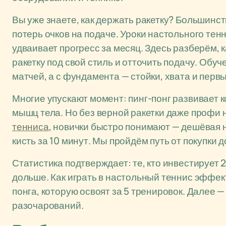
Вы уже знаете, как держать ракетку? Большинств
потерь очков на подаче. Уроки настольного те
удваивает прогресс за месяц. Здесь разберём, 
ракетку под свой стиль и отточить подачу. Обу
матчей, а с фундамента — стойки, хвата и первы
Многие упускают момент: пинг-понг развивает
мышц тела. Но без верной ракетки даже профи 
тенниса
, новички быстро понимают — дешёвая н
кисть за 10 минут. Мы пройдём путь от покупки 
Статистика подтверждает: те, кто инвестирует 
дольше. Как играть в настольный теннис эффек
понга, которую освоят за 5 тренировок. Далее —
разочарований.