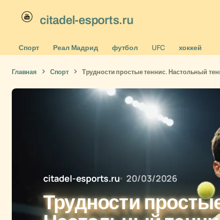
citadel-esports.ru
Спорт
Реал Мадрид
футбол
UFC
хоккей
Главная
Спорт
Трудности простые теннис. Настольный тенн
citadel-esports.ru
20/03/2026
Трудности простые