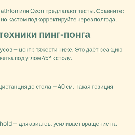
athlon или Ozon предлагают тесты. Сравните:
но кастом подкорректируйте через полгода.
техники пинг-понга
дусов — центр тяжести ниже. Это даёт реакцию
етка под углом 45° к столу.
Дистанция до стола — 40 см. Такая позиция
nhold — для азиатов, усиливает вращение на