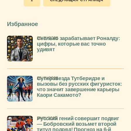
Избранное
26/11/2025
Сколько зарабатывает Роналду:
цифры, которые вас точно
удивят
26/11/2025
Суперзвезда Тутберидзе и
вызовы без русских фигуристок:
что значит завершение карьеры
Каори Сакамото?
21/11/2025
Русский гений совершит подвиг
— Бобровский возьмет второй
титул подряд! Прогноз на 6-й