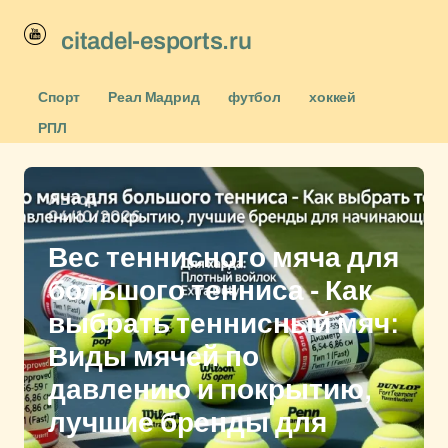
citadel-esports.ru
Спорт
Реал Мадрид
футбол
хоккей
РПЛ
Автор:
04/10/2026
Вес теннисного мяча для
большого тенниса - Как
выбрать теннисный мяч:
Виды мячей по
давлению и покрытию,
лучшие бренды для