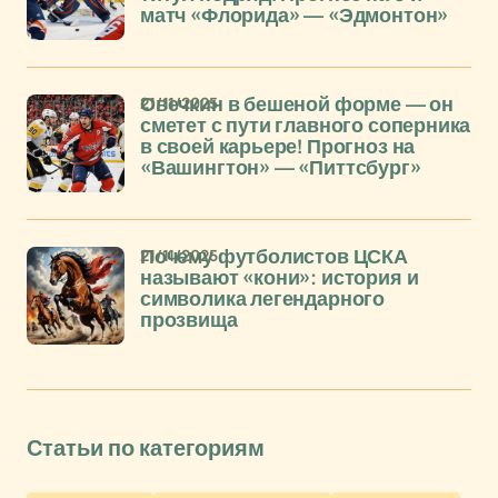
матч «Флорида» — «Эдмонтон»
21/11/2025
Овечкин в бешеной форме — он
сметет с пути главного соперника
в своей карьере! Прогноз на
«Вашингтон» — «Питтсбург»
21/11/2025
Почему футболистов ЦСКА
называют «кони»: история и
символика легендарного
прозвища
Статьи по категориям