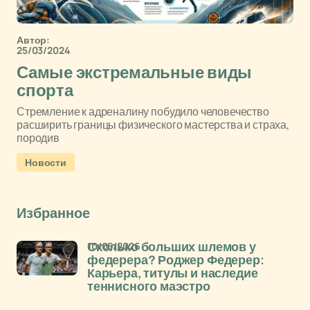
Автор:
25/03/2024
Самые экстремальные виды
спорта
Стремление к адреналину побудило человечество
расширить границы физического мастерства и страха,
породив
Новости
Избранное
10/05/2026
Сколько больших шлемов у
федерера? Роджер Федерер:
Карьера, титулы и наследие
теннисного маэстро