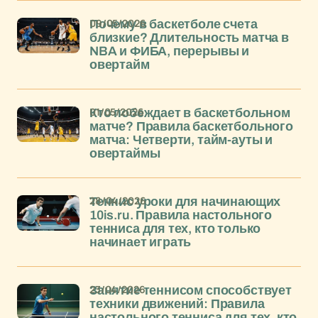
09/05/2026
Почему в баскетболе счета
близкие? Длительность матча в
NBA и ФИБА, перерывы и
овертайм
01/05/2026
Кто побеждает в баскетбольном
матче? Правила баскетбольного
матча: Четверти, тайм-ауты и
овертаймы
28/04/2026
Теннис уроки для начинающих
10is.ru. Правила настольного
тенниса для тех, кто только
начинает играть
23/04/2026
Занятие теннисом способствует
техники движений: Правила
настольного тенниса для тех, кто