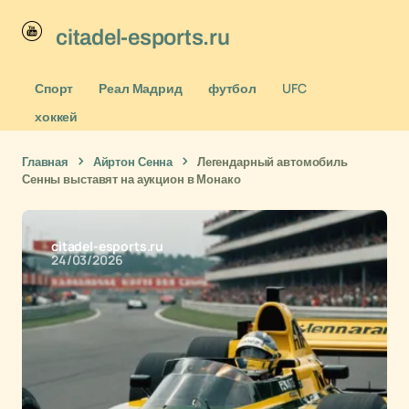
citadel-esports.ru
Спорт
Реал Мадрид
футбол
UFC
хоккей
Главная
Айртон Сенна
Легендарный автомобиль
Сенны выставят на аукцион в Монако
citadel-esports.ru
24/03/2026