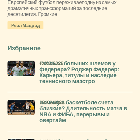
Европейский футбол переживает одну из самых
драматичных трансформаций за последние
десятилетия. Громкие
Реал Мадрид
Избранное
10/05/2026
Сколько больших шлемов у
федерера? Роджер Федерер:
Карьера, титулы и наследие
теннисного маэстро
09/05/2026
Почему в баскетболе счета
близкие? Длительность матча в
NBA и ФИБА, перерывы и
овертайм