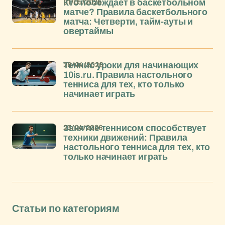
01/05/2026
Кто побеждает в баскетбольном
матче? Правила баскетбольного
матча: Четверти, тайм-ауты и
овертаймы
28/04/2026
Теннис уроки для начинающих
10is.ru. Правила настольного
тенниса для тех, кто только
начинает играть
23/04/2026
Занятие теннисом способствует
техники движений: Правила
настольного тенниса для тех, кто
только начинает играть
Статьи по категориям