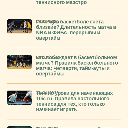
теннисного маэстро
09/05/2026
Почему в баскетболе счета
близкие? Длительность матча в
NBA и ФИБА, перерывы и
овертайм
01/05/2026
Кто побеждает в баскетбольном
матче? Правила баскетбольного
матча: Четверти, тайм-ауты и
овертаймы
28/04/2026
Теннис уроки для начинающих
10is.ru. Правила настольного
тенниса для тех, кто только
начинает играть