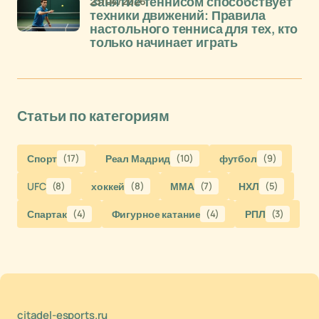
23/04/2026
Занятие теннисом способствует
техники движений: Правила
настольного тенниса для тех, кто
только начинает играть
Статьи по категориям
Спорт
(17)
Реал Мадрид
(10)
футбол
(9)
UFC
(8)
хоккей
(8)
ММА
(7)
НХЛ
(5)
Спартак
(4)
Фигурное катание
(4)
РПЛ
(3)
citadel-esports.ru