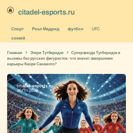
citadel-esports.ru
Спорт
Реал Мадрид
футбол
UFC
хоккей
Главная
Этери Тутберидзе
Суперзвезда Тутберидзе и
вызовы без русских фигуристок: что значит завершение
карьеры Каори Сакамото?
citadel-esports.ru
26/11/2025