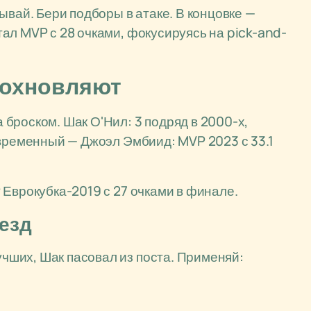
ывай. Бери подборы в атаке. В концовке —
ал MVP с 28 очками, фокусируясь на pick-and-
дохновляют
броском. Шак О'Нил: 3 подряд в 2000-х,
овременный — Джоэл Эмбиид: MVP 2023 с 33.1
 Еврокубка-2019 с 27 очками в финале.
везд
ших, Шак пасовал из поста. Применяй: