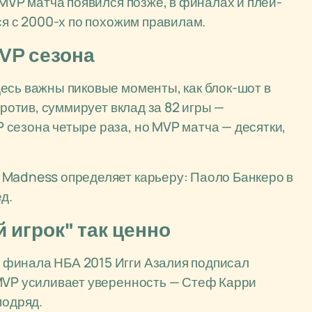
 MVP матча появился позже, в финалах и плей-
ся с 2000-х по похожим правилам.
VP сезона
есь важны пиковые моменты, как блок-шот в
против, суммирует вклад за 82 игры —
сезона четыре раза, но MVP матча — десятки,
 Madness определяет карьеру: Паоло Банкеро в
д.
 игрок" так ценно
 финала НБА 2015 Игги Азалия подписал
 MVP усиливает уверенность — Стеф Карри
подряд.