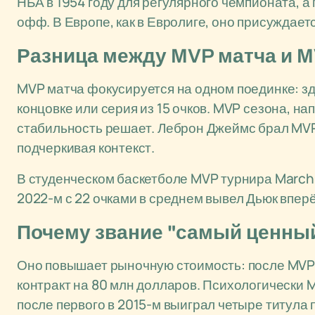
НБА в 1954 году для регулярного чемпионата, а
офф. В Европе, как в Евролиге, оно присуждает
Разница между MVP матча и M
MVP матча фокусируется на одном поединке: зд
концовке или серия из 15 очков. MVP сезона, на
стабильность решает. Леброн Джеймс брал MVP 
подчеркивая контекст.
В студенческом баскетболе MVP турнира March
2022-м с 22 очками в среднем вывел Дьюк вперё
Почему звание "самый ценный
Оно повышает рыночную стоимость: после MVP
контракт на 80 млн долларов. Психологически
после первого в 2015-м выиграл четыре титула 