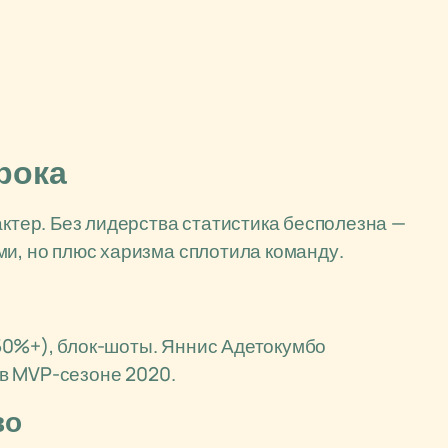
рока
актер. Без лидерства статистика бесполезна —
ми, но плюс харизма сплотила команду.
50%+), блок-шоты. Яннис Адетокумбо
у в MVP-сезоне 2020.
во