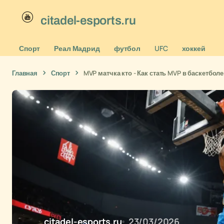
citadel-esports.ru
Спорт
Реал Мадрид
футбол
UFC
хоккей
Главная
Спорт
MVP матчка кто - Как стать MVP в баскетболе
citadel-esports.ru
23/03/2026