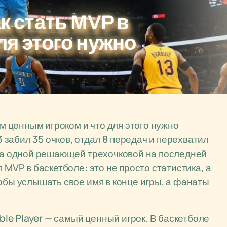
ак стать MVP в
ля этого нужно
ым ценным игроком и что для этого нужно
забил 35 очков, отдал 8 передач и перехватил
-за одной решающей трехочковой на последней
 MVP в баскетболе: это не просто статистика, а
обы услышать свое имя в конце игры, а фанаты
e Player — самый ценный игрок. В баскетболе