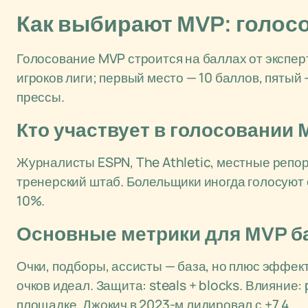
Как выбирают MVP: голосо
Голосование MVP строится на баллах от эксперт
игроков лиги; первый место — 10 баллов, пятый —
прессы.
Кто участвует в голосовании
Журналисты ESPN, The Athletic, местные репо
тренерский штаб. Болельщики иногда голосуют он
10%.
Основные метрики для MVP б
Очки, подборы, ассисты — база, но плюс эффекти
очков идеал. Защита: steals + blocks. Влияние:
площадке. Джокич в 2023-м лидировал с +7.4.