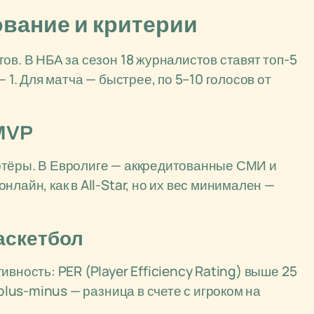
вание и критерии
ов. В НБА за сезон 18 журналистов ставят топ-5
 1. Для матча — быстрее, по 5–10 голосов от
 MVP
ртёры. В Евролиге — аккредитованные СМИ и
лайн, как в All-Star, но их вес минимален —
аскетбол
вность: PER (Player Efficiency Rating) выше 25
 plus-minus — разница в счете с игроком на