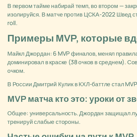
В первом тайме набирай темп, во втором — закр
изолируйся. В матче против ЦСКА-2022 Швед ст
roll.
Примеры MVP, которые в
Майкл Джордан: 6 MVP финалов, менял правила 
доминировал в краске (38 очков в среднем). С
очком.
В России Дмитрий Кулик в КХЛ-баттле стал MVP
MVP матча кто это: уроки от з
Общее: универсальность. Джордан защищал луч
тренируй слабые стороны.
Частые ошибки на пути к MVP