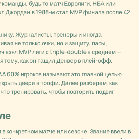
 команды, будь то матч Евролиги, НБА или
кл Джордан в 1988-м стал MVP финала после 42
анику. Журналисты, тренеры и иногда
вая не только очки, но и защиту, пасы,
ч взял MVP лиги с triple-double в среднем —
аря тому, как он тащил Денвер в плей-офф.
A 60% игроков называют это главной целью.
ткрыть двери в профи. Далее разберем, как
 что тренировать, чтобы повторить подвиг
оле
в конкретном матче или сезоне. Звание ввели в