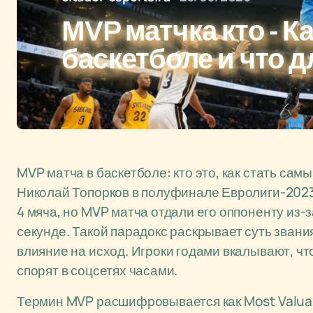
MVP матчка кто - К
баскетболе и что д
MVP матча в баскетболе: кто это, как стать сам
Николай Топорков в полуфинале Евролиги-2023 
4 мяча, но MVP матча отдали его оппоненту из
секунде. Такой парадокс раскрывает суть звания
влияние на исход. Игроки годами вкалывают, чт
спорят в соцсетях часами.
Термин MVP расшифровывается как Most Valuabl