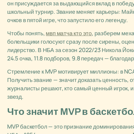
он присуждается за выдающийся вклад в победу
школьный турнир. Звание меняет карьеры: Май
очков в пятой игре, что запустило его легенду.
Чтобы понять,
мвп матча кто это
, разберем мех
болельщики голосуют сразу после сирены, оцени
лидерство. В НБА за сезон 2022/23 Никола Йоки
24.5 очка, 11.8 подборов, 9.8 передач — благод
Стремление к MVP мотивирует миллионы: в NCA
Получить звание — значит доказать ценность, о
журналисты решают, кто самый ценный игрок, и
звезд.
Что значит MVP в баскетб
MVP баскетбол — это признание доминирования 