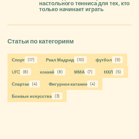
настольного тенниса для тех, кто
только начинает играть
Статьи по категориям
Спорт
(17)
Реал Мадрид
(10)
футбол
(9)
UFC
(8)
хоккей
(8)
ММА
(7)
НХЛ
(5)
Спартак
(4)
Фигурное катание
(4)
Боевые искусства
(3)