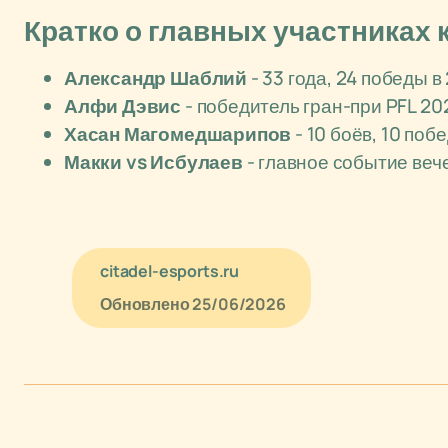
Кратко о главных участниках 
Александр Шаблий
- 33 года, 24 победы в
Алфи Дэвис
- победитель гран-при PFL 2
Хасан Магомедшарипов
- 10 боёв, 10 поб
Макки vs Исбулаев
- главное событие веч
citadel-esports.ru
Обновлено
25/06/2026