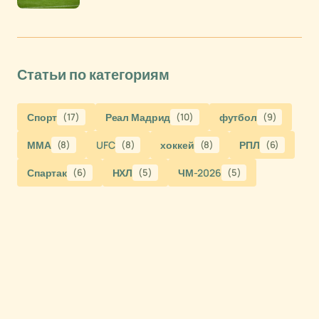
Статьи по категориям
Спорт
(17)
Реал Мадрид
(10)
футбол
(9)
ММА
(8)
UFC
(8)
хоккей
(8)
РПЛ
(6)
Спартак
(6)
НХЛ
(5)
ЧМ-2026
(5)