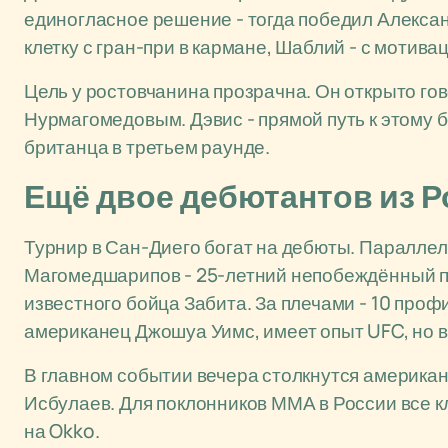
единогласное решение - тогда победил Алексан
клетку с гран-при в кармане, Шаблий - с мотива
Цель у ростовчанина прозрачна. Он открыто гов
Нурмагомедовым. Дэвис - прямой путь к этому 
британца в третьем раунде.
Ещё двое дебютантов из Р
Турнир в Сан-Диего богат на дебюты. Параллел
Магомедшарипов - 25-летний непобеждённый по
известного бойца Забита. За плечами - 10 проф
американец Джошуа Уимс, имеет опыт UFC, но в
В главном событии вечера столкнутся америка
Исбулаев. Для поклонников ММА в России все 
на Okko.