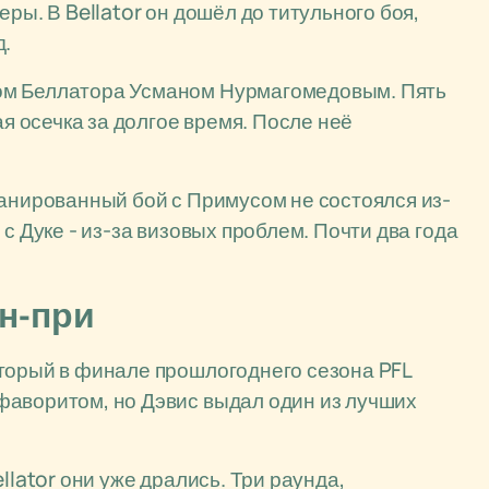
ры. В Bellator он дошёл до титульного боя,
д.
ом Беллатора Усманом Нурмагомедовым. Пять
ая осечка за долгое время. После неё
ланированный бой с Примусом не состоялся из-
с Дуке - из-за визовых проблем. Почти два года
н-при
оторый в финале прошлогоднего сезона PFL
фаворитом, но Дэвис выдал один из лучших
llator они уже дрались. Три раунда,