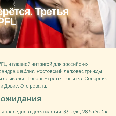
рётся. Третья
PFL
PFL, и главной интригой для российских
сандра Шаблия. Ростовский легковес трижды
ы срывался. Теперь - третья попытка. Соперник
и Дэвис. Это реванш.
а ожидания
 последнего десятилетия. 33 года, 28 боёв, 24