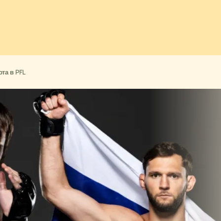
та в PFL