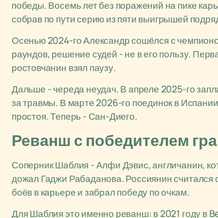
победы. Восемь лет без поражений на пике карье
собрав по пути серию из пяти выигрышей подря
Осенью 2024-го Александр сошёлся с чемпион
раундов, решение судей - не в его пользу. Перв
ростовчанин взял паузу.
Дальше - череда неудач. В апреле 2025-го зап
за травмы. В марте 2026-го поединок в Испании 
простоя. Теперь - Сан-Диего.
Реванш с победителем гра
Соперник Шаблия - Алфи Дэвис, англичанин, к
дожал Гаджи Рабаданова. Россиянин считался 
боёв в карьере и забрал победу по очкам.
Для Шаблия это именно реванш: в 2021 году в Be