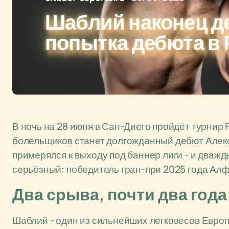
Шаблий наконец де
попытка дебюта в 
В ночь на 28 июня в Сан-Диего пройдёт турнир 
болельщиков станет долгожданный дебют Алек
примерялся к выходу под баннер лиги - и дважд
серьёзный: победитель гран-при 2025 года Алф
Два срыва, почти два год
Шаблий - один из сильнейших легковесов Европы