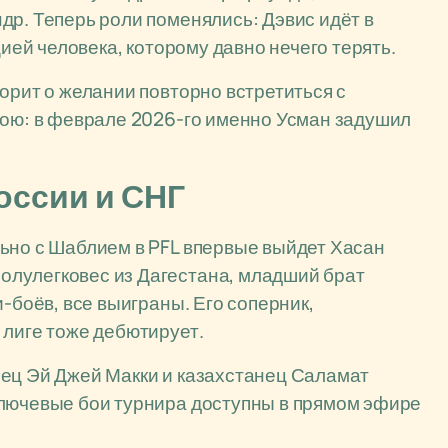
др. Теперь роли поменялись: Дэвис идёт в
цией человека, которому давно нечего терять.
орит о желании повторно встретиться с
бою: в феврале 2026-го именно Усман задушил
оссии и СНГ
ьно с Шаблием в PFL впервые выйдет Хасан
лулегковес из Дагестана, младший брат
и-боёв, все выиграны. Его соперник,
 лиге тоже дебютирует.
нец Эй Джей Макки и казахстанец Саламат
ключевые бои турнира доступны в прямом эфире