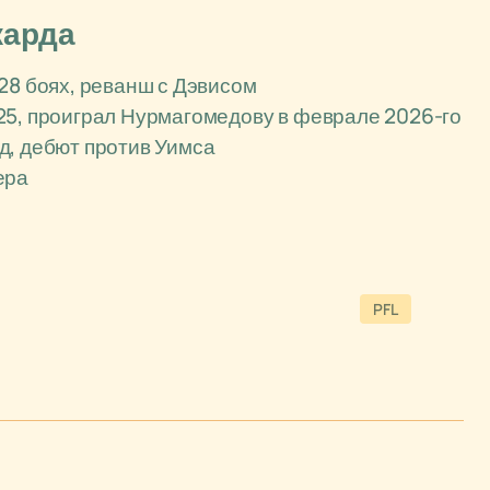
карда
 28 боях, реванш с Дэвисом
025, проиграл Нурмагомедову в феврале 2026-го
ед, дебют против Уимса
ера
PFL