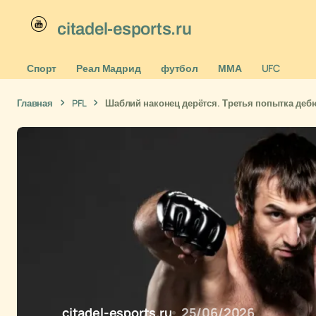
citadel-esports.ru
Спорт
Реал Мадрид
футбол
ММА
UFC
Главная
PFL
Шаблий наконец дерётся. Третья попытка дебю
citadel-esports.ru
25/06/2026