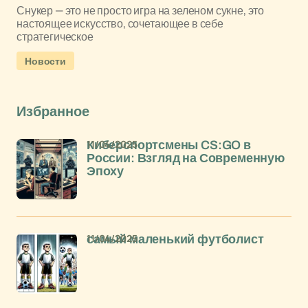
Снукер — это не просто игра на зеленом сукне, это
настоящее искусство, сочетающее в себе
стратегическое
Новости
Избранное
11/04/2025
Киберспортсмены CS:GO в
России: Взгляд на Современную
Эпоху
11/04/2025
самый маленький футболист