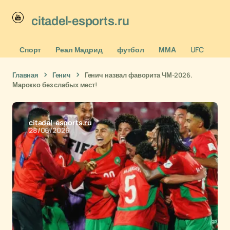
citadel-esports.ru
Спорт
Реал Мадрид
футбол
ММА
UFC
Главная
Генич
Генич назвал фаворита ЧМ-2026.
Марокко без слабых мест!
citadel-esports.ru
28/06/2026