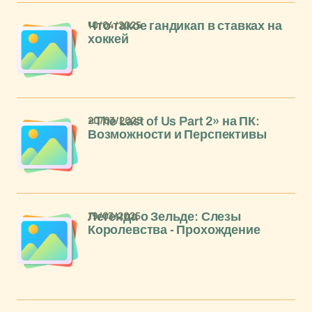
10/04/2025
Что такое гандикап в ставках на
хоккей
20/03/2025
«The Last of Us Part 2» на ПК:
Возможности и Перспективы
19/03/2025
Легенда о Зельде: Слезы
Королевства - Прохождение