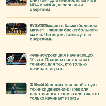
близкие? Длительность матча в
NBA и ФИБА, перерывы и
овертайм
01/05/2026
Кто побеждает в баскетбольном
матче? Правила баскетбольного
матча: Четверти, тайм-ауты и
овертаймы
28/04/2026
Теннис уроки для начинающих
10is.ru. Правила настольного
тенниса для тех, кто только
начинает играть
23/04/2026
Занятие теннисом способствует
техники движений: Правила
настольного тенниса для тех, кто
только начинает играть