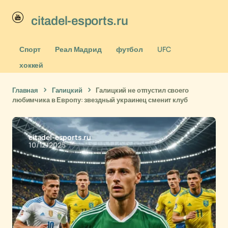
citadel-esports.ru
Спорт
Реал Мадрид
футбол
UFC
хоккей
Главная
Галицкий
Галицкий не отпустил своего
любимчика в Европу: звездный украинец сменит клуб
citadel-esports.ru
10/12/2025