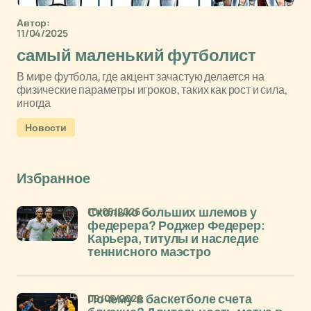
Автор:
11/04/2025
самый маленький футболист
В мире футбола, где акцент зачастую делается на
физические параметры игроков, таких как рост и сила,
иногда
Новости
Избранное
10/05/2026
Сколько больших шлемов у
федерера? Роджер Федерер:
Карьера, титулы и наследие
теннисного маэстро
09/05/2026
Почему в баскетболе счета