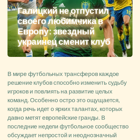
Галицкий не отпустил
своего любимчика в
Европу: звездный
украинец сменит клуб
В мире футбольных трансферов каждое
решение клубов способно изменить судьбу
игроков и повлиять на развитие целых
команд. Особенно остро это ощущается,
когда речь идет о ярких талантах, которых
давно метят европейские гранды. В
последние недели футбольное сообщество
обсуждает непростой и неоднозначный