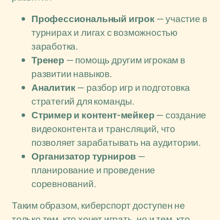
Профессиональный игрок
— участие в
турнирах и лигах с возможностью
заработка.
Тренер
— помощь другим игрокам в
развитии навыков.
Аналитик
— разбор игр и подготовка
стратегий для команды.
Стример и контент-мейкер
— создание
видеоконтента и трансляций, что
позволяет зарабатывать на аудитории.
Организатор турниров
—
планирование и проведение
соревнований.
Таким образом, киберспорт доступен не
только тем, кто хочет играть, но и тем, кто