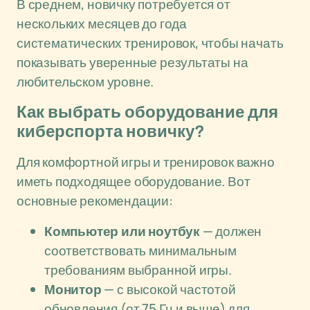
В среднем, новичку потребуется от
нескольких месяцев до года
систематических тренировок, чтобы начать
показывать уверенные результаты на
любительском уровне.
Как выбрать оборудование для
киберспорта новичку?
Для комфортной игры и тренировок важно
иметь подходящее оборудование. Вот
основные рекомендации:
Компьютер или ноутбук
— должен
соответствовать минимальным
требованиям выбранной игры.
Монитор
— с высокой частотой
обновления (от 75 Гц и выше) для