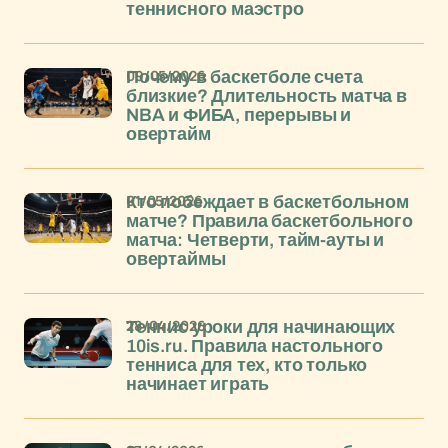
теннисного маэстро
09/05/2026
Почему в баскетболе счета
близкие? Длительность матча в
NBA и ФИБА, перерывы и
овертайм
01/05/2026
Кто побеждает в баскетбольном
матче? Правила баскетбольного
матча: Четверти, тайм-ауты и
овертаймы
28/04/2026
Теннис уроки для начинающих
10is.ru. Правила настольного
тенниса для тех, кто только
начинает играть