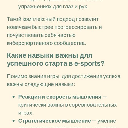
упражнениях для глаз и рук.
Такой комплексный подход позволит
новичкам быстрее прогрессировать и
почувствовать себя частью
киберспортивного сообщества.
Какие навыки важны для
успешного старта в e-sports?
Помимо знания игры, для достижения успеха
важны следующие навыки:
Реакция и скорость мышления
—
критически важны в соревновательных
играх.
Стратегическое мышление
— умение