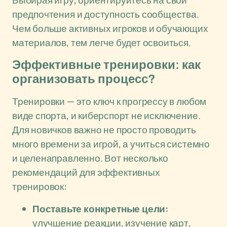
Выбирая игру, ориентируйтесь на свои
предпочтения и доступность сообщества.
Чем больше активных игроков и обучающих
материалов, тем легче будет освоиться.
Эффективные тренировки: как
организовать процесс?
Тренировки — это ключ к прогрессу в любом
виде спорта, и киберспорт не исключение.
Для новичков важно не просто проводить
много времени за игрой, а учиться системно
и целенаправленно. Вот несколько
рекомендаций для эффективных
тренировок:
Поставьте конкретные цели:
улучшение реакции, изучение карт,