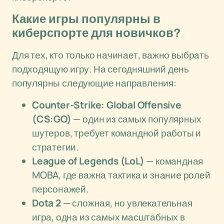
Какие игры популярны в
киберспорте для новичков?
Для тех, кто только начинает, важно выбрать
подходящую игру. На сегодняшний день
популярны следующие направления:
Counter-Strike: Global Offensive
(CS:GO)
— один из самых популярных
шутеров, требует командной работы и
стратегии.
League of Legends (LoL)
— командная
MOBA, где важна тактика и знание ролей
персонажей.
Dota 2
— сложная, но увлекательная
игра, одна из самых масштабных в