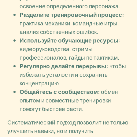
освоение определенного персонажа.
Разделите тренировочный процесс:
практика механики, командные игры,
анализ собственных ошибок.
Используйте обучающие ресурсы:
видеоруководства, стримы
профессионалов, гайды по тактикам.
Регулярно делайте перерывы:
чтобы
избежать усталости и сохранить
концентрацию.
Общайтесь с сообществом:
обмен
опытом и совместные тренировки
помогут быстрее расти.
Систематический подход позволит не только
улучшить навыки, но и получить