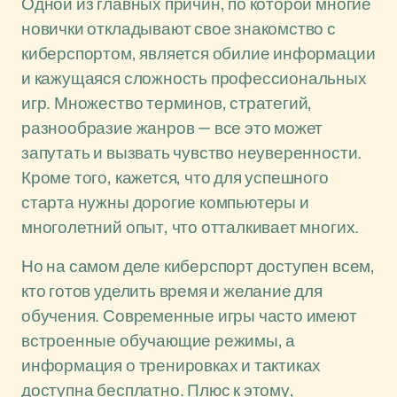
Одной из главных причин, по которой многие
новички откладывают свое знакомство с
киберспортом, является обилие информации
и кажущаяся сложность профессиональных
игр. Множество терминов, стратегий,
разнообразие жанров — все это может
запутать и вызвать чувство неуверенности.
Кроме того, кажется, что для успешного
старта нужны дорогие компьютеры и
многолетний опыт, что отталкивает многих.
Но на самом деле киберспорт доступен всем,
кто готов уделить время и желание для
обучения. Современные игры часто имеют
встроенные обучающие режимы, а
информация о тренировках и тактиках
доступна бесплатно. Плюс к этому,