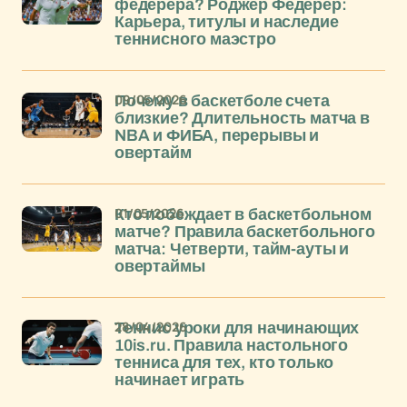
федерера? Роджер Федерер:
Карьера, титулы и наследие
теннисного маэстро
09/05/2026
Почему в баскетболе счета
близкие? Длительность матча в
NBA и ФИБА, перерывы и
овертайм
01/05/2026
Кто побеждает в баскетбольном
матче? Правила баскетбольного
матча: Четверти, тайм-ауты и
овертаймы
28/04/2026
Теннис уроки для начинающих
10is.ru. Правила настольного
тенниса для тех, кто только
начинает играть