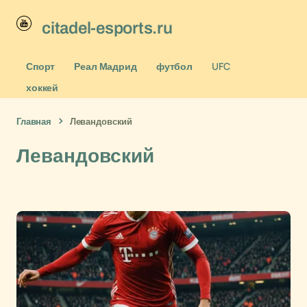
citadel-esports.ru
Спорт
Реал Мадрид
футбол
UFC
хоккей
Главная
Левандовский
Левандовский