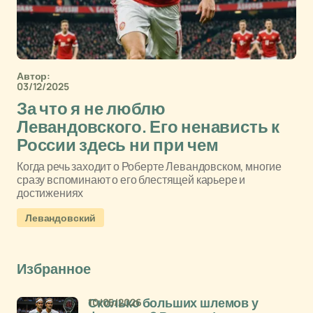
Автор:
03/12/2025
За что я не люблю
Левандовского. Его ненависть к
России здесь ни при чем
Когда речь заходит о Роберте Левандовском, многие
сразу вспоминают о его блестящей карьере и
достижениях
Левандовский
Избранное
10/05/2026
Сколько больших шлемов у