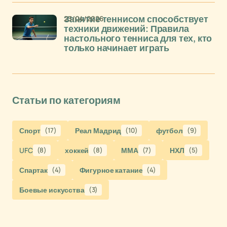
23/04/2026
Занятие теннисом способствует
техники движений: Правила
настольного тенниса для тех, кто
только начинает играть
Статьи по категориям
Спорт
(17)
Реал Мадрид
(10)
футбол
(9)
UFC
(8)
хоккей
(8)
ММА
(7)
НХЛ
(5)
Спартак
(4)
Фигурное катание
(4)
Боевые искусства
(3)