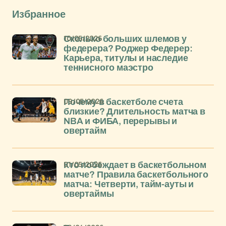
Избранное
10/05/2026
Сколько больших шлемов у
федерера? Роджер Федерер:
Карьера, титулы и наследие
теннисного маэстро
09/05/2026
Почему в баскетболе счета
близкие? Длительность матча в
NBA и ФИБА, перерывы и
овертайм
01/05/2026
Кто побеждает в баскетбольном
матче? Правила баскетбольного
матча: Четверти, тайм-ауты и
овертаймы