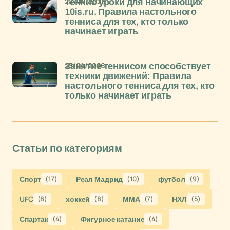
28/04/2026
Теннис уроки для начинающих
10is.ru. Правила настольного
тенниса для тех, кто только
начинает играть
23/04/2026
Занятие теннисом способствует
техники движений: Правила
настольного тенниса для тех, кто
только начинает играть
Статьи по категориям
Спорт
(17)
Реал Мадрид
(10)
футбол
(9)
UFC
(8)
хоккей
(8)
ММА
(7)
НХЛ
(5)
Спартак
(4)
Фигурное катание
(4)