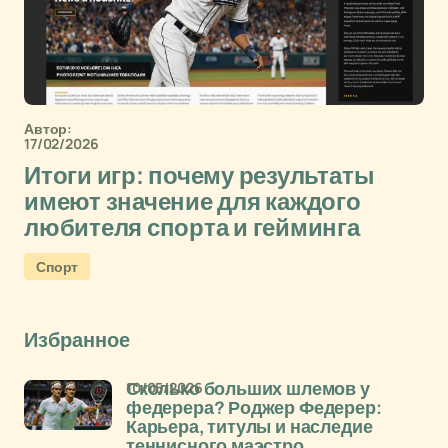
Автор:
17/02/2026
Итоги игр: почему результаты
имеют значение для каждого
любителя спорта и гейминга
Спорт
Избранное
10/05/2026
Сколько больших шлемов у
федерера? Роджер Федерер:
Карьера, титулы и наследие
теннисного маэстро