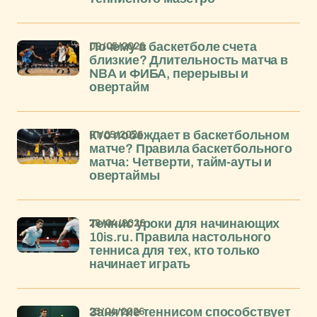
09/05/2026
Почему в баскетболе счета
близкие? Длительность матча в
NBA и ФИБА, перерывы и
овертайм
01/05/2026
Кто побеждает в баскетбольном
матче? Правила баскетбольного
матча: Четверти, тайм-ауты и
овертаймы
28/04/2026
Теннис уроки для начинающих
10is.ru. Правила настольного
тенниса для тех, кто только
начинает играть
23/04/2026
Занятие теннисом способствует