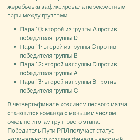
жеребьевка зафиксировала перекрёстные
пары между группами:
Пара 10: второй из группы A против
победителя группы D
Пара 11: второй из группы C против
победителя группы B
Пара 12: второй из группы D против
победителя группы A
Пара 13: второй из группы B против
победителя группы C
В четвертьфинале хозяином первого матча
становится команда с меньшим числом
очков по итогам группового этапа.
Победитель Пути РПЛ получает статус
номинального хозяина финала - весомый