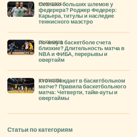
10/05/2026
Сколько больших шлемов у
федерера? Роджер Федерер:
Карьера, титулы и наследие
теннисного маэстро
09/05/2026
Почему в баскетболе счета
близкие? Длительность матча в
NBA и ФИБА, перерывы и
овертайм
01/05/2026
Кто побеждает в баскетбольном
матче? Правила баскетбольного
матча: Четверти, тайм-ауты и
овертаймы
Статьи по категориям