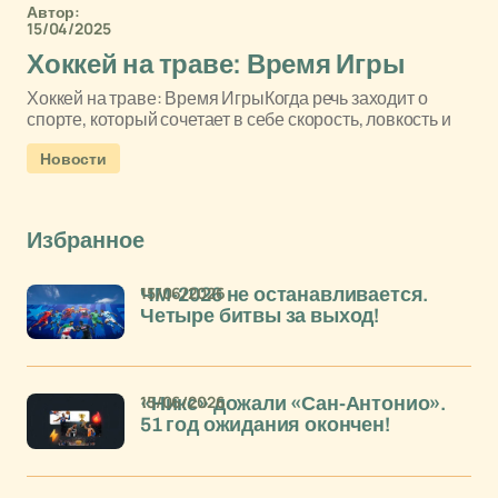
Автор:
15/04/2025
Хоккей на траве: Время Игры
Хоккей на траве: Время ИгрыКогда речь заходит о
спорте, который сочетает в себе скорость, ловкость и
Новости
Избранное
15/06/2026
ЧМ-2026 не останавливается.
Четыре битвы за выход!
15/06/2026
«Никс» дожали «Сан-Антонио».
51 год ожидания окончен!