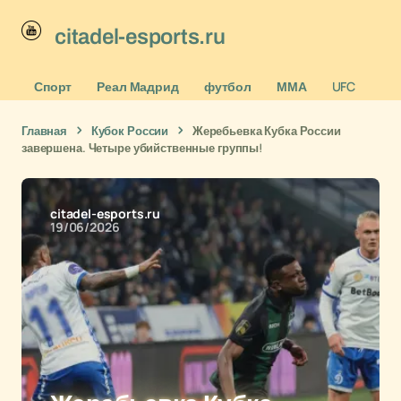
citadel-esports.ru
Спорт
Реал Мадрид
футбол
ММА
UFC
Главная
Кубок России
Жеребьевка Кубка России
завершена. Четыре убийственные группы!
citadel-esports.ru
19/06/2026