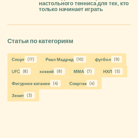
настольного тенниса для тех, кто
только начинает играть
Статьи по категориям
Спорт
(17)
Реал Мадрид
(10)
футбол
(9)
UFC
(8)
хоккей
(8)
ММА
(7)
НХЛ
(5)
Фигурное катание
(4)
Спартак
(4)
Зенит
(3)