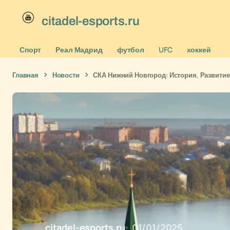
citadel-esports.ru
Спорт
Реал Мадрид
футбол
UFC
хоккей
Главная
Новости
СКА Нижний Новгород: История, Развитие
citadel-esports.ru
01/01/2025