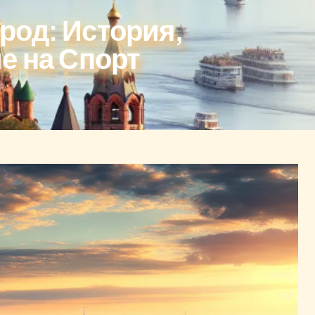
род: История,
е на Спорт