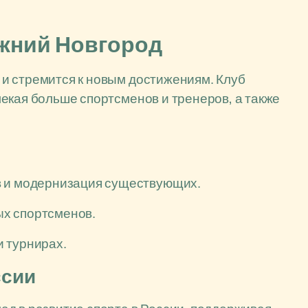
жний Новгород
и стремится к новым достижениям. Клуб
екая больше спортсменов и тренеров, а также
в и модернизация существующих.
х спортсменов.
 турнирах.
ссии