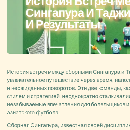
История Встреч М
Сингапура И Таджи
И Результаты
История встреч между сборными Сингапура и Т
увлекательное путешествие через время, нап
и неожиданных поворотов. Эти две команды, к
стилем и стратегией, неоднократно сталкивали
незабываемые впечатления для болельщиков и 
азиатского футбола.
Сборная Сингапура, известная своей дисциплин