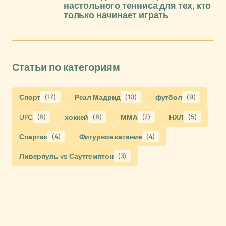
настольного тенниса для тех, кто
только начинает играть
Статьи по категориям
Спорт
(17)
Реал Мадрид
(10)
футбол
(9)
UFC
(8)
хоккей
(8)
ММА
(7)
НХЛ
(5)
Спартак
(4)
Фигурное катание
(4)
Ливерпуль vs Саутгемптон
(3)