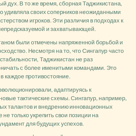
й дух. В то же время, сборная Таджикистана,
то удивляла своих соперников неожиданными
терством игроков. Эти различия в подходах к
 непредсказуемой и захватывающей.
таном были отмечены напряженной борьбой и
сходство. Несмотря на то, что Сингапур часто
стабильности, Таджикистан не раз
рничать с более именитыми командами. Это
 в каждое противостояние.
эволюционировали, адаптируясь к
овые тактические схемы. Сингапур, например,
дых талантов и внедрению инновационных
 не только укрепить свои позиции на
ундамент для будущих успехов.