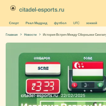
citadel-esports.ru
Спорт
Реал Мадрид
футбол
UFC
хоккей
Главная
Новости
История Встреч Между Сборными Сингапу
citadel-esports.ru
22/02/2025