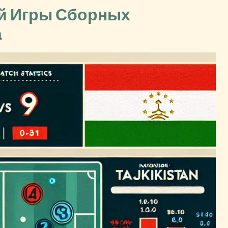
ей Игры Сборных
а