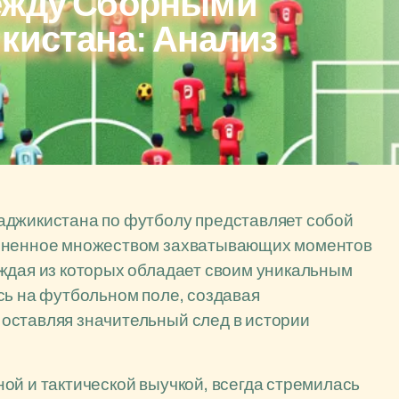
ежду Сборными
кистана: Анализ
аджикистана по футболу представляет собой
олненное множеством захватывающих моментов
аждая из которых обладает своим уникальным
сь на футбольном поле, создавая
оставляя значительный след в истории
ой и тактической выучкой, всегда стремилась