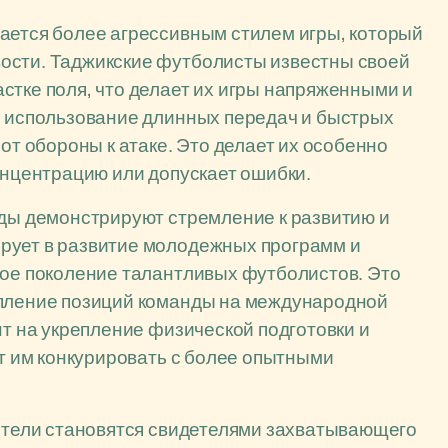
ается более агрессивным стилем игры, который
ости. Таджикские футболисты известны своей
стке поля, что делает их игры напряженными и
я использование длинных передач и быстрых
 от обороны к атаке. Это делает их особенно
концентрацию или допускает ошибки.
нды демонстрируют стремление к развитию и
рует в развитие молодежных программ и
вое поколение талантливых футболистов. Это
епление позиций команды на международной
нт на укрепление физической подготовки и
ет им конкурировать с более опытными
рители становятся свидетелями захватывающего