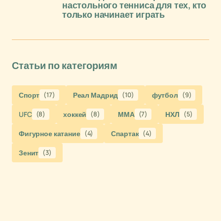
настольного тенниса для тех, кто
только начинает играть
Статьи по категориям
Спорт
(17)
Реал Мадрид
(10)
футбол
(9)
UFC
(8)
хоккей
(8)
ММА
(7)
НХЛ
(5)
Фигурное катание
(4)
Спартак
(4)
Зенит
(3)