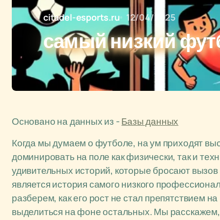
citadel-esports.ru
12/04/2025
самый низкий фут
Основано на данных из -
Базы данных
Когда мы думаем о футболе, на ум приходят в
доминировать на поле как физически, так и тех
удивительных историй, которые бросают вызов
является история самого низкого профессионал
разберем, как его рост не стал препятствием на 
выделиться на фоне остальных. Мы расскажем, 