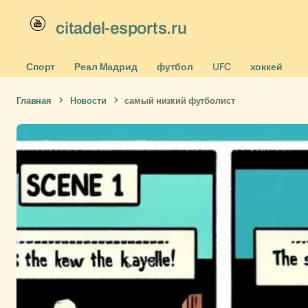
citadel-esports.ru
Спорт
Реал Мадрид
футбол
UFC
хоккей
Главная
Новости
самый низкий футболист