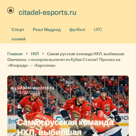
citadel-esports.ru
Спорт
Реал Мадрид
футбол
UFC
хоккей
Главная
НХЛ
Самая русская команда НХЛ, выбившая
Овечкина, с позором вылетит из Кубка Стэнли? Прогноз на
«Флорида» — «Каролина»
citadel-esports.ru
18/02/2026
Самая русская команда
НХЛ, выбившая