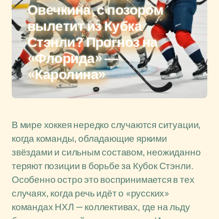
Овечкина, с позором
вылетит из Кубка
Стэнли? Прогноз на
«Флорида» —
«Каролина»
В мире хоккея нередко случаются ситуации,
когда команды, обладающие яркими
звёздами и сильным составом, неожиданно
теряют позиции в борьбе за Кубок Стэнли.
Особенно остро это воспринимается в тех
случаях, когда речь идёт о «русских»
командах НХЛ — коллективах, где на льду