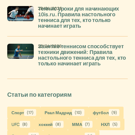
28/04/2026
Теннис уроки для начинающих
10is.ru. Правила настольного
тенниса для тех, кто только
начинает играть
23/04/2026
Занятие теннисом способствует
техники движений: Правила
настольного тенниса для тех, кто
только начинает играть
Статьи по категориям
Спорт
(17)
Реал Мадрид
(10)
футбол
(9)
UFC
(8)
хоккей
(8)
ММА
(7)
НХЛ
(5)