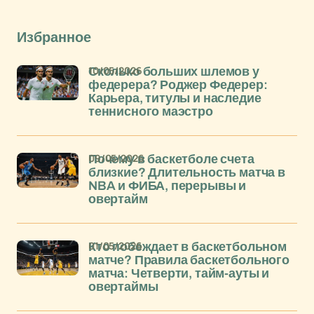
Избранное
10/05/2026
Сколько больших шлемов у
федерера? Роджер Федерер:
Карьера, титулы и наследие
теннисного маэстро
09/05/2026
Почему в баскетболе счета
близкие? Длительность матча в
NBA и ФИБА, перерывы и
овертайм
01/05/2026
Кто побеждает в баскетбольном
матче? Правила баскетбольного
матча: Четверти, тайм-ауты и
овертаймы