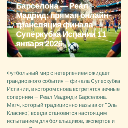
Барселона — Реал
Мадрид: прямая онлайн-
трансляция финала
Суперкубка Испании 11
января 2026
Футбольный мир с нетерпением ожидает
грандиозного события — финала Суперкубка
Испании, в котором снова встретятся вечные
соперники — Реал Мадрид и Барселона.
Матч, который традиционно называют "Эль
Класико", всегда становится настоящим
испытанием для болельщиков, экспертов и