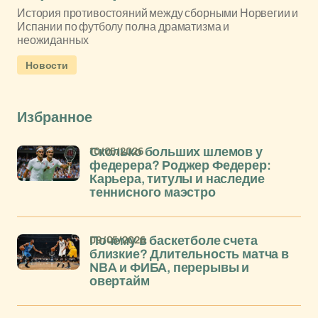
История противостояний между сборными Норвегии и
Испании по футболу полна драматизма и
неожиданных
Новости
Избранное
10/05/2026
Сколько больших шлемов у
федерера? Роджер Федерер:
Карьера, титулы и наследие
теннисного маэстро
09/05/2026
Почему в баскетболе счета
близкие? Длительность матча в
NBA и ФИБА, перерывы и
овертайм