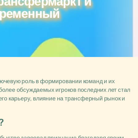
Трансфермаркт и
овременный
ючевую роль в формировании команд и их
более обсуждаемых игроков последних лет стал
его карьеру, влияние на трансферный рынок и
?
 быстро завоевал признание благодаря своим