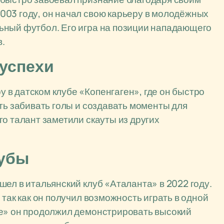
003 году, он начал свою карьеру в молодёжных
ьный футбол. Его игра на позиции нападающего
.
 успехи
в датском клубе «Копенгаген», где он быстро
ть забивать голы и создавать моменты для
о талант заметили скауты из других
лубы
ел в итальянский клуб «Аталанта» в 2022 году.
 так как он получил возможность играть в одной
те» он продолжил демонстрировать высокий