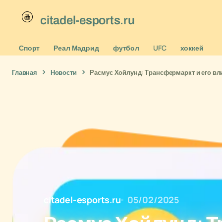
citadel-esports.ru
Спорт
Реал Мадрид
футбол
UFC
хоккей
Главная
Новости
Расмус Хойлунд: Трансфермаркт и его в
citadel-esports.ru
05/02/2025