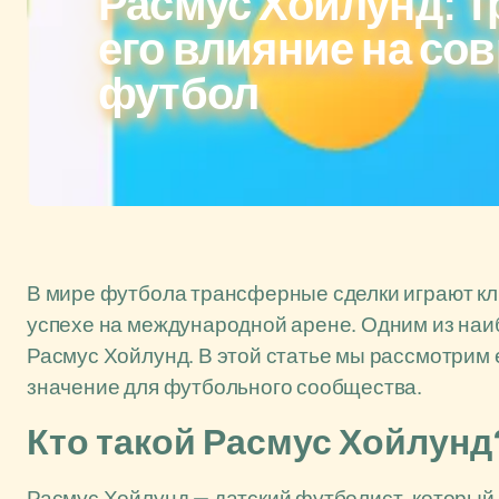
Расмус Хойлунд: 
его влияние на с
футбол
В мире футбола трансферные сделки играют кл
успехе на международной арене. Одним из наи
Расмус Хойлунд. В этой статье мы рассмотрим 
значение для футбольного сообщества.
Кто такой Расмус Хойлунд
Расмус Хойлунд — датский футболист, который