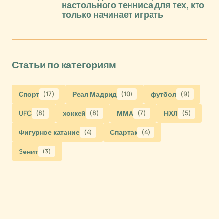
настольного тенниса для тех, кто
только начинает играть
Статьи по категориям
Спорт
(17)
Реал Мадрид
(10)
футбол
(9)
UFC
(8)
хоккей
(8)
ММА
(7)
НХЛ
(5)
Фигурное катание
(4)
Спартак
(4)
Зенит
(3)