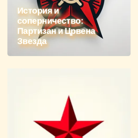
История и
соперничество:
Партизан и Црвена
Звезда