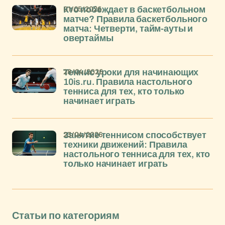
01/05/2026
Кто побеждает в баскетбольном
матче? Правила баскетбольного
матча: Четверти, тайм-ауты и
овертаймы
28/04/2026
Теннис уроки для начинающих
10is.ru. Правила настольного
тенниса для тех, кто только
начинает играть
23/04/2026
Занятие теннисом способствует
техники движений: Правила
настольного тенниса для тех, кто
только начинает играть
Статьи по категориям