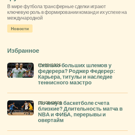
В мире футбола трансферные сделки играют
ключевую роль в формировании команд и их успехе на
международной
Новости
Избранное
10/05/2026
Сколько больших шлемов у
федерера? Роджер Федерер:
Карьера, титулы и наследие
теннисного маэстро
09/05/2026
Почему в баскетболе счета
близкие? Длительность матча в
NBA и ФИБА, перерывы и
овертайм