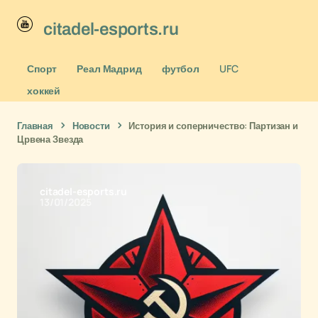
citadel-esports.ru
Спорт
Реал Мадрид
футбол
UFC
хоккей
Главная
Новости
История и соперничество: Партизан и
Црвена Звезда
citadel-esports.ru
13/01/2025