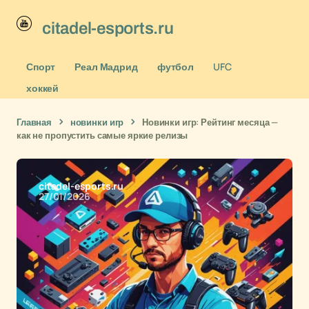
citadel-esports.ru
Спорт
Реал Мадрид
футбол
UFC
хоккей
Главная
новинки игр
Новинки игр: Рейтинг месяца —
как не пропустить самые яркие релизы
citadel-esports.ru
27/01/2026