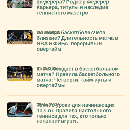
федерера? Роджер Федерер:
Карьера, титулы и наследие
теннисного маэстро
09/05/2026
Почему в баскетболе счета
близкие? Длительность матча в
NBA и ФИБА, перерывы и
овертайм
01/05/2026
Кто побеждает в баскетбольном
матче? Правила баскетбольного
матча: Четверти, тайм-ауты и
овертаймы
28/04/2026
Теннис уроки для начинающих
10is.ru. Правила настольного
тенниса для тех, кто только
начинает играть