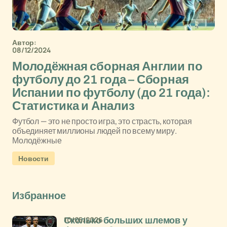
Автор:
08/12/2024
Молодёжная сборная Англии по
футболу до 21 года – Сборная
Испании по футболу (до 21 года):
Статистика и Анализ
Футбол — это не просто игра, это страсть, которая
объединяет миллионы людей по всему миру.
Молодёжные
Новости
Избранное
10/05/2026
Сколько больших шлемов у