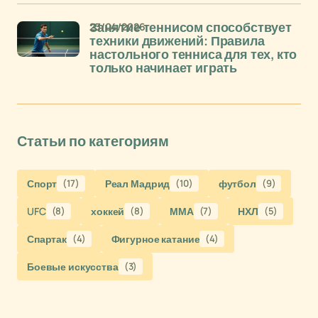
23/04/2026
Занятие теннисом способствует
техники движений: Правила
настольного тенниса для тех, кто
только начинает играть
Статьи по категориям
Спорт
(17)
Реал Мадрид
(10)
футбол
(9)
UFC
(8)
хоккей
(8)
ММА
(7)
НХЛ
(5)
Спартак
(4)
Фигурное катание
(4)
Боевые искусства
(3)