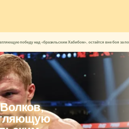
атляющую победу над «бразильским Хабибом», остаётся вне боя за п
 Волков,
атляющую