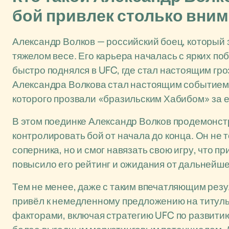
бой привлек столько вни
Александр Волков — российский боец, который 
тяжелом весе. Его карьера началась с ярких по
быстро поднялся в UFC, где стал настоящим гр
Александра Волкова стал настоящим событием 
которого прозвали «бразильским Хабибом» за ег
В этом поединке Александр Волков продемонст
контролировать бой от начала до конца. Он не
соперника, но и смог навязать свою игру, что п
повысило его рейтинг и ожидания от дальнейше
Тем не менее, даже с таким впечатляющим резу
привёл к немедленному предложению на титуль
факторами, включая стратегию UFC по развитию