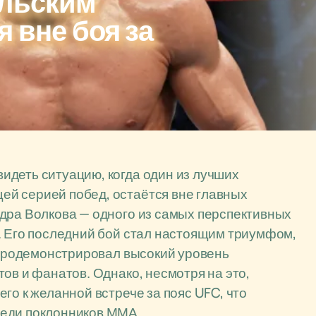
ильским
 вне боя за
идеть ситуацию, когда один из лучших
й серией побед, остаётся вне главных
дра Волкова — одного из самых перспективных
. Его последний бой стал настоящим триумфом,
и продемонстрировал высокий уровень
ов и фанатов. Однако, несмотря на это,
го к желанной встрече за пояс UFC, что
реди поклонников ММА.