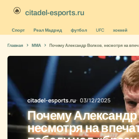
citadel-esports.ru
Спорт
Реал Мадрид
футбол
UFC
хоккей
Главная
ММА
Почему Александр Волков, несмотря на впеч
citadel-esports.ru
03/12/2025
Почему Александр
несмотря на впеч