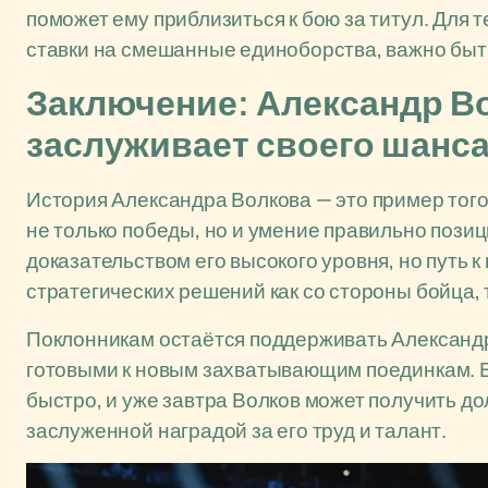
поможет ему приблизиться к бою за титул. Для те
ставки на смешанные единоборства, важно быть
Заключение: Александр В
заслуживает своего шанс
История Александра Волкова — это пример того
не только победы, но и умение правильно позиц
доказательством его высокого уровня, но путь 
стратегических решений как со стороны бойца, 
Поклонникам остаётся поддерживать Александра
готовыми к новым захватывающим поединкам. В
быстро, и уже завтра Волков может получить до
заслуженной наградой за его труд и талант.