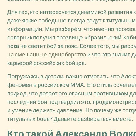
Для тех, кто интересуется динамикой развития 
даже яркие победы не всегда ведут к титульным
информации. Мы разберём, что именно произош
соперник получил прозвище «бразильский Хабиб
пока не светит бой за пояс. Более того, мы рас
на смешанные единоборства
и что это значит 
карьерой российских бойцов.
Погружаясь в детали, важно отметить, что Алек
феномен в российском ММА. Его стиль сочетает
подход, что делает его опасным противником д
последний бой подтвердил это, продемонстрир
и умение держать давление. Но почему же тогда,
титульных боёв? Давайте разбираться вместе.
Кто такой Александр Волк