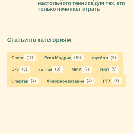
настольного тенниса для тех, кто
только начинает играть
Статьи по категориям
Спорт
(17)
Реал Мадрид
(10)
футбол
(9)
UFC
(8)
хоккей
(8)
ММА
(7)
НХЛ
(5)
Спартак
(4)
Фигурное катание
(4)
РПЛ
(3)