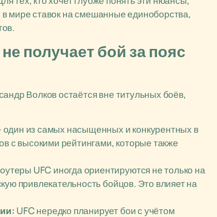
я тех, кто хочет глубже понять эти нюансы,
 в мире ставок на смешанные единоборства,
тов.
не получает бой за пояс
сандр Волков остаётся вне титульных боёв,
 один из самых насыщенных и конкурентных в
ов с высокими рейтингами, которые также
утеры UFC иногда ориентируются не только на
кую привлекательность бойцов. Это влияет на
ии:
UFC нередко планирует бои с учётом