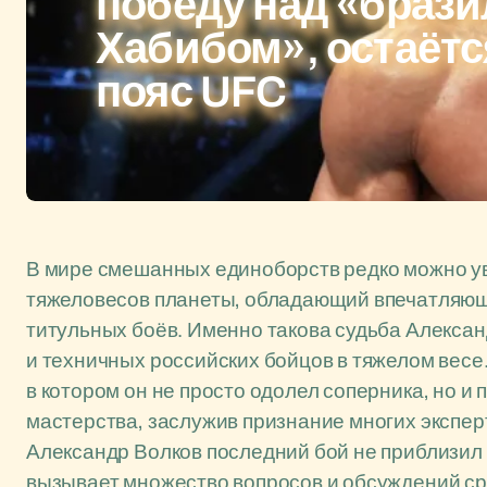
победу над «браз
Хабибом», остаётся
пояс UFC
В мире смешанных единоборств редко можно ув
тяжеловесов планеты, обладающий впечатляюще
титульных боёв. Именно такова судьба Алексан
и техничных российских бойцов в тяжелом весе
в котором он не просто одолел соперника, но 
мастерства, заслужив признание многих эксперт
Александр Волков последний бой не приблизил е
вызывает множество вопросов и обсуждений с