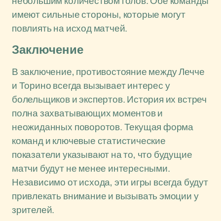
небольшим количеством голов. Обе команды
имеют сильные стороны, которые могут
повлиять на исход матчей.
Заключение
В заключение, противостояние между Лечче
и Торино всегда вызывает интерес у
болельщиков и экспертов. История их встреч
полна захватывающих моментов и
неожиданных поворотов. Текущая форма
команд и ключевые статистические
показатели указывают на то, что будущие
матчи будут не менее интересными.
Независимо от исхода, эти игры всегда будут
привлекать внимание и вызывать эмоции у
зрителей.