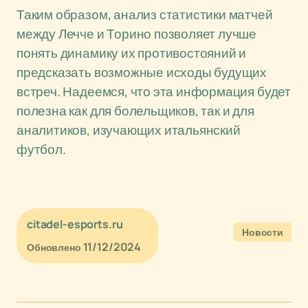
Таким образом, анализ статистики матчей
между Лечче и Торино позволяет лучше
понять динамику их противостояний и
предсказать возможные исходы будущих
встреч. Надеемся, что эта информация будет
полезна как для болельщиков, так и для
аналитиков, изучающих итальянский
футбол.
citadel-esports.ru
Новости
11/12/2024
Обновлено