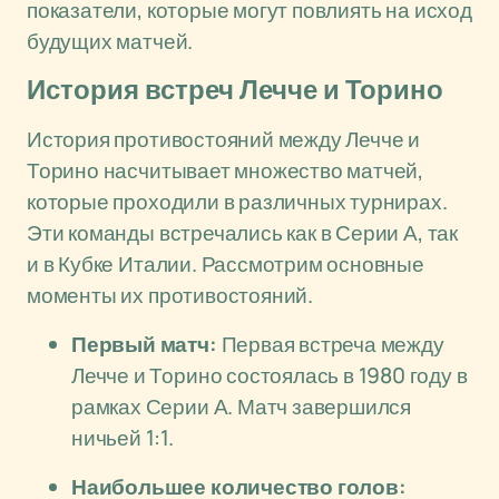
показатели, которые могут повлиять на исход
будущих матчей.
История встреч Лечче и Торино
История противостояний между Лечче и
Торино насчитывает множество матчей,
которые проходили в различных турнирах.
Эти команды встречались как в Серии А, так
и в Кубке Италии. Рассмотрим основные
моменты их противостояний.
Первый матч:
Первая встреча между
Лечче и Торино состоялась в 1980 году в
рамках Серии А. Матч завершился
ничьей 1:1.
Наибольшее количество голов: