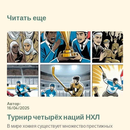
Читать еще
Автор:
16/04/2025
Турнир четырёх наций НХЛ
В мире хоккея существует множество престижных