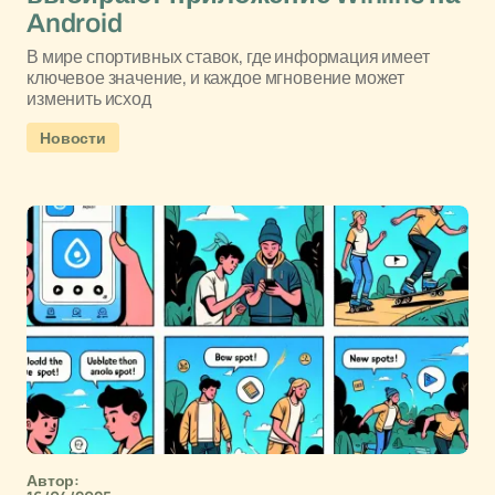
Android
В мире спортивных ставок, где информация имеет
ключевое значение, и каждое мгновение может
изменить исход
Новости
Автор: