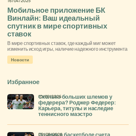
16/04/2025
Мобильное приложение БК
Винлайн: Ваш идеальный
спутник в мире спортивных
ставок
В мире спортивных ставок, где каждый миг может
изменить исход игры, наличие надежного инструмента
Новости
Избранное
10/05/2026
Сколько больших шлемов у
федерера? Роджер Федерер:
Карьера, титулы и наследие
теннисного маэстро
09/05/2026
Почему в баскетболе счета