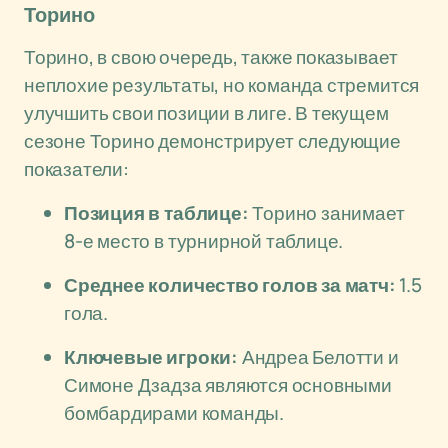
Торино
Торино, в свою очередь, также показывает
неплохие результаты, но команда стремится
улучшить свои позиции в лиге. В текущем
сезоне Торино демонстрирует следующие
показатели:
Позиция в таблице:
Торино занимает
8-е место в турнирной таблице.
Среднее количество голов за матч:
1.5
гола.
Ключевые игроки:
Андреа Белотти и
Симоне Дзадза являются основными
бомбардирами команды.