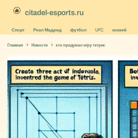
citadel-esports.ru
Спорт
Реал Мадрид
футбол
UFC
хоккей
Главная
Новости
кто придумал игру тетрис