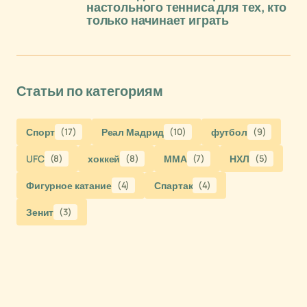
настольного тенниса для тех, кто
только начинает играть
Статьи по категориям
Спорт
(17)
Реал Мадрид
(10)
футбол
(9)
UFC
(8)
хоккей
(8)
ММА
(7)
НХЛ
(5)
Фигурное катание
(4)
Спартак
(4)
Зенит
(3)