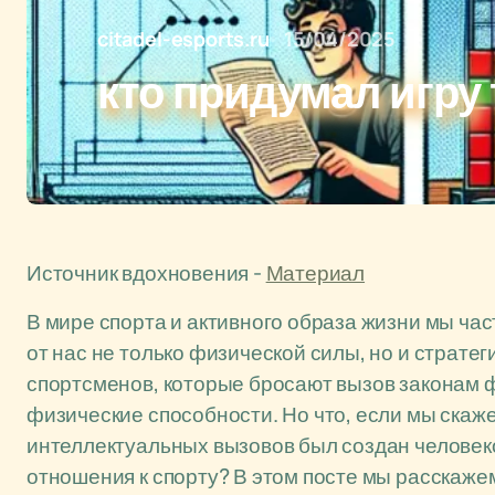
citadel-esports.ru
15/04/2025
кто придумал игру
Источник вдохновения -
Материал
В мире спорта и активного образа жизни мы ча
от нас не только физической силы, но и страт
спортсменов, которые бросают вызов законам 
физические способности. Но что, если мы скаж
интеллектуальных вызовов был создан человеко
отношения к спорту? В этом посте мы расскажем