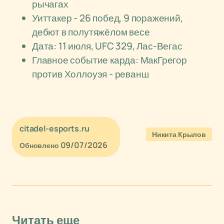
рычагах
Уиттакер - 26 побед, 9 поражений,
дебют в полутяжёлом весе
Дата: 11 июля, UFC 329, Лас-Вегас
Главное событие карда: МакГрегор
против Холлоуэя - реванш
citadel-esports.ru
Никита Крылов
09/07/2026
Обновлено
Читать еще