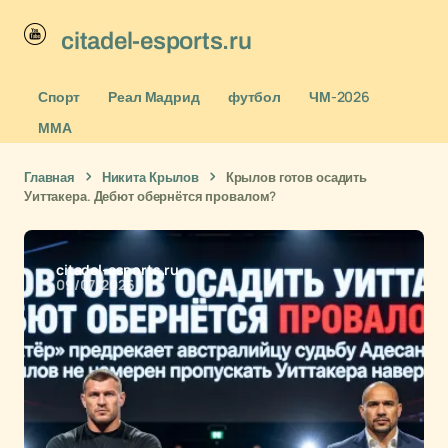
citadel-esports.ru
Спорт
Реал Мадрид
футбол
ЧМ-2026
ММА
Главная
Никита Крылов
Крылов готов осадить
Уиттакера. Дебют обернётся провалом?
citadel-esports.ru
09/07/2026