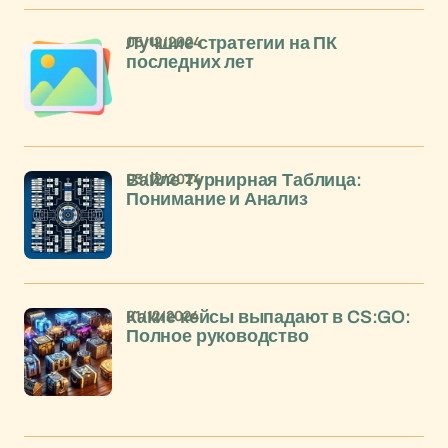
05/12/2024
Лучшие стратегии на ПК
последних лет
03/12/2024
Вайле Турнирная Таблица:
Понимание и Анализ
01/12/2024
Какие кейсы выпадают в CS:GO:
Полное руководство