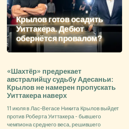
Крылов готов осадить
Уиттакера. Дебют
обернётся провалом?
«Шахтёр» предрекает
австралийцу судьбу Адесаньи:
Крылов не намерен пропускать
Уиттакера наверх
11 июля в Лас-Вегасе Никита Крылов выйдет
против Роберта Уиттакера - бывшего
чемпиона среднего веса, решившего