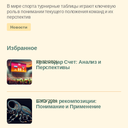
В мире спорта турнирные таблицы играют ключевую
роль в понимании текущего положения команд и их
перспектив
Новости
Избранное
08/12/2024
Краснодар Счет: Анализ и
Перспективы
07/12/2024
БЖУ для рекомпозиции:
Понимание и Применение