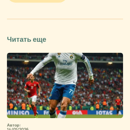
Читать еще
Автор:
14/01/2026