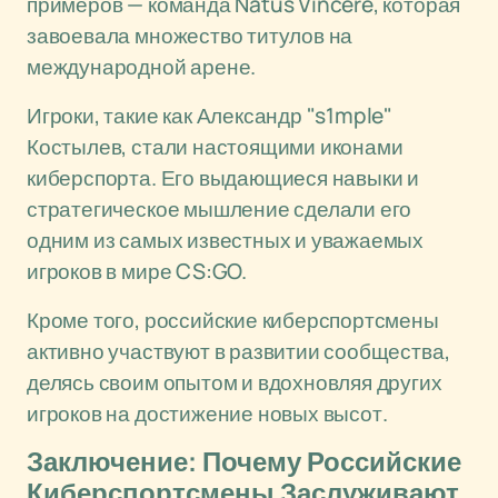
примеров — команда Natus Vincere, которая
завоевала множество титулов на
международной арене.
Игроки, такие как Александр "s1mple"
Костылев, стали настоящими иконами
киберспорта. Его выдающиеся навыки и
стратегическое мышление сделали его
одним из самых известных и уважаемых
игроков в мире CS:GO.
Кроме того, российские киберспортсмены
активно участвуют в развитии сообщества,
делясь своим опытом и вдохновляя других
игроков на достижение новых высот.
Заключение: Почему Российские
Киберспортсмены Заслуживают