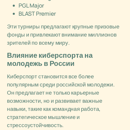
PGL Major
BLAST Premier
Эти турниры предлагают крупные призовые
фонды и привлекают внимание миллионов
зрителей по всему миру.
Влияние киберспорта на
молодежь в России
Киберспорт становится все более
популярным среди российской молодежи.
Он предлагает не только карьерные
возможности, но и развивает важные
навыки, такие как командная работа,
стратегическое мышление и
стрессоустойчивость.