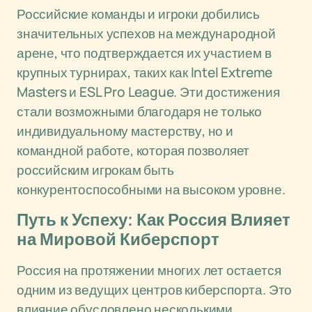
Российские команды и игроки добились
значительных успехов на международной
арене, что подтверждается их участием в
крупных турнирах, таких как Intel Extreme
Masters и ESL Pro League. Эти достижения
стали возможными благодаря не только
индивидуальному мастерству, но и
командной работе, которая позволяет
российским игрокам быть
конкурентоспособными на высоком уровне.
Путь к Успеху: Как Россия Влияет
на Мировой Киберспорт
Россия на протяжении многих лет остается
одним из ведущих центров киберспорта. Это
влияние обусловлено несколькими