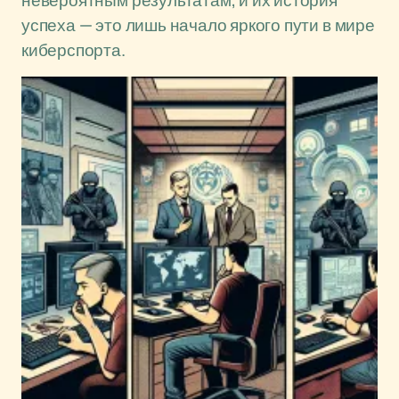
невероятным результатам, и их история
успеха — это лишь начало яркого пути в мире
киберспорта.