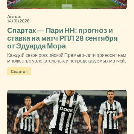
Автор:
14/01/2026
Спартак — Пари НН: прогноз и
ставка на матч РПЛ 28 сентября
от Эдуарда Мора
Каждый сезон российской Премьер-лиги приносит нам
множество увлекательных и непредсказуемых матчей,
Спартак