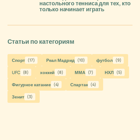
настольного тенниса для тех, кто
только начинает играть
Статьи по категориям
Спорт
(17)
Реал Мадрид
(10)
футбол
(9)
UFC
(8)
хоккей
(8)
ММА
(7)
НХЛ
(5)
Фигурное катание
(4)
Спартак
(4)
Зенит
(3)