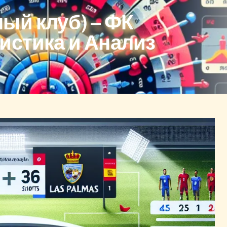
ый клуб) – ФК
истика и Анализ