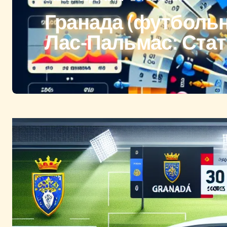
Гранада (футбольн
Лас-Пальмас: Стат