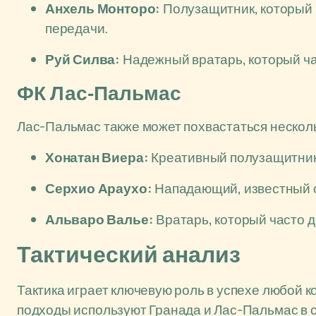
Анхель Монторо:
Полузащитник, который 
передачи.
Руй Силва:
Надежный вратарь, который ча
ФК Лас-Пальмас
Лас-Пальмас также может похвастаться нескол
Хонатан Виера:
Креативный полузащитник,
Серхио Араухо:
Нападающий, известный с
Альваро Валье:
Вратарь, который часто 
Тактический анализ
Тактика играет ключевую роль в успехе любой к
подходы используют Гранада и Лас-Пальмас в с