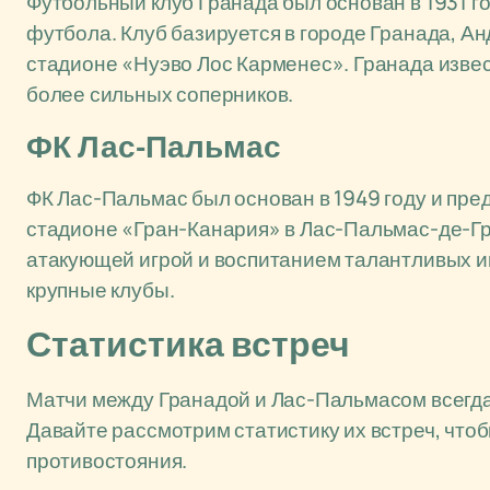
Футбольный клуб Гранада был основан в 1931 го
футбола. Клуб базируется в городе Гранада, А
стадионе «Нуэво Лос Карменес». Гранада извес
более сильных соперников.
ФК Лас-Пальмас
ФК Лас-Пальмас был основан в 1949 году и пред
стадионе «Гран-Канария» в Лас-Пальмас-де-Гр
атакующей игрой и воспитанием талантливых иг
крупные клубы.
Статистика встреч
Матчи между Гранадой и Лас-Пальмасом всегд
Давайте рассмотрим статистику их встреч, что
противостояния.