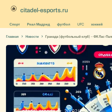
citadel-esports.ru
Спорт
Реал Мадрид
футбол
UFC
хоккей
Главная
Новости
Гранада (футбольный клуб) – ФК Лас-Пал
citadel-esports.ru
20/02/2025