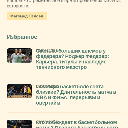
настолько стремительное и яркое проявление таланта,
которое не
Магомед Оздоев
Избранное
10/05/2026
Сколько больших шлемов у
федерера? Роджер Федерер:
Карьера, титулы и наследие
теннисного маэстро
09/05/2026
Почему в баскетболе счета
близкие? Длительность матча в
NBA и ФИБА, перерывы и
овертайм
01/05/2026
Кто побеждает в баскетбольном
матче? Правила баскетбольного