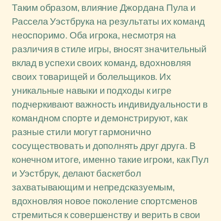
Таким образом, влияние Джордана Пула и
Рассела Уэстбрука на результаты их команд
неоспоримо. Оба игрока, несмотря на
различия в стиле игры, вносят значительный
вклад в успехи своих команд, вдохновляя
своих товарищей и болельщиков. Их
уникальные навыки и подходы к игре
подчеркивают важность индивидуальности в
командном спорте и демонстрируют, как
разные стили могут гармонично
сосуществовать и дополнять друг друга. В
конечном итоге, именно такие игроки, как Пул
и Уэстбрук, делают баскетбол
захватывающим и непредсказуемым,
вдохновляя новое поколение спортсменов
стремиться к совершенству и верить в свои