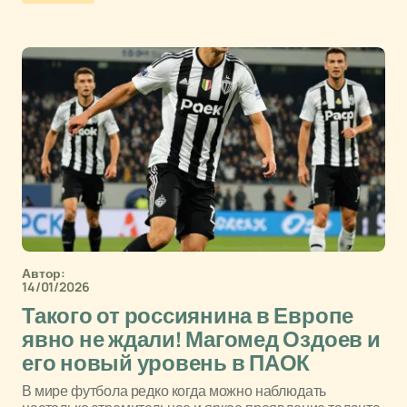
Автор:
14/01/2026
Такого от россиянина в Европе
явно не ждали! Магомед Оздоев и
его новый уровень в ПАОК
В мире футбола редко когда можно наблюдать