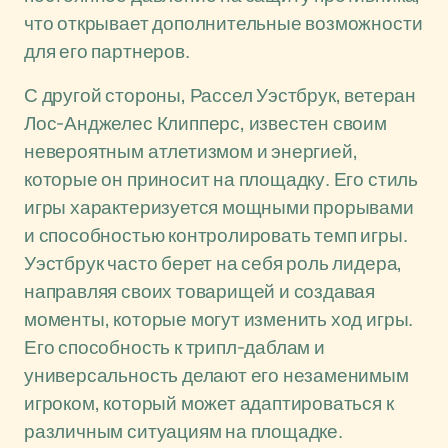
что открывает дополнительные возможности
для его партнеров.
С другой стороны, Рассел Уэстбрук, ветеран
Лос-Анджелес Клипперс, известен своим
невероятным атлетизмом и энергией,
которые он приносит на площадку. Его стиль
игры характеризуется мощными прорывами
и способностью контролировать темп игры.
Уэстбрук часто берет на себя роль лидера,
направляя своих товарищей и создавая
моменты, которые могут изменить ход игры.
Его способность к трипл-даблам и
универсальность делают его незаменимым
игроком, который может адаптироваться к
различным ситуациям на площадке.