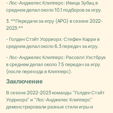
- Лос-Анджелес Клипперс: Ивица Зубац в
среднем делал около 10.1 подборов за игру.
3. **Передачи за игру (APG) в сезоне 2022-
2023:**
- Голден Стэйт Уорриорз: Стефен Карри в
среднем делал около 6.3 передач за игру.
- Лос-Анджелес Клипперс: Расселл Уэстбрук
в среднем делал около 7.5 передач за игру
(после перехода в Клипперс).
Заключение
В сезоне 2022-2023 команды "Голден Стэйт
Уорриорз" и "Лос-Анджелес Клипперс"
демонстрировали разные стили игры и