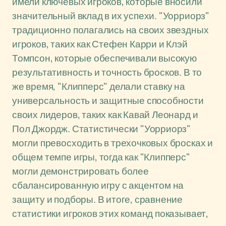
имели ключевых игроков, которые вносили
значительный вклад в их успехи. "Уорриорз"
традиционно полагались на своих звездных
игроков, таких как Стефен Карри и Клэй
Томпсон, которые обеспечивали высокую
результативность и точность бросков. В то
же время, "Клипперс" делали ставку на
универсальность и защитные способности
своих лидеров, таких как Кавай Леонард и
Пол Джордж. Статистически "Уорриорз"
могли превосходить в трехочковых бросках и
общем темпе игры, тогда как "Клипперс"
могли демонстрировать более
сбалансированную игру с акцентом на
защиту и подборы. В итоге, сравнение
статистики игроков этих команд показывает,