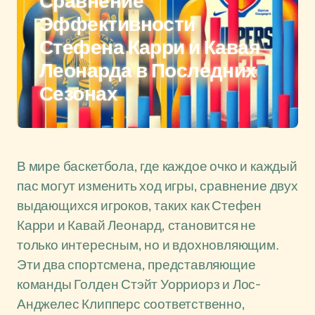
Сравнение
Эффективности
Стефена Карри и Кавая
Леонарда в Последних
Сезонах
В мире баскетбола, где каждое очко и каждый
пас могут изменить ход игры, сравнение двух
выдающихся игроков, таких как Стефен
Карри и Кавай Леонард, становится не
только интересным, но и вдохновляющим.
Эти два спортсмена, представляющие
команды Голден Стэйт Уорриорз и Лос-
Анджелес Клипперс соответственно,