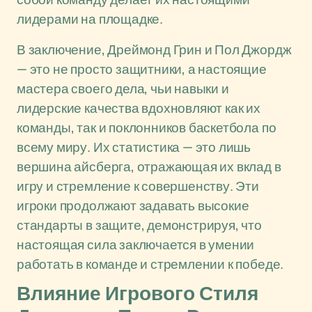
лидерами на площадке.
В заключение, Дреймонд Грин и Пол Джордж
— это не просто защитники, а настоящие
мастера своего дела, чьи навыки и
лидерские качества вдохновляют как их
команды, так и поклонников баскетбола по
всему миру. Их статистика — это лишь
вершина айсберга, отражающая их вклад в
игру и стремление к совершенству. Эти
игроки продолжают задавать высокие
стандарты в защите, демонстрируя, что
настоящая сила заключается в умении
работать в команде и стремлении к победе.
Влияние Игрового Стиля