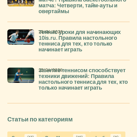
матча: Четверти, тайм-ауты и
овертаймы
28/04/2026
Теннис уроки для начинающих
10is.ru. Правила настольного
тенниса для тех, кто только
начинает играть
23/04/2026
Занятие теннисом способствует
техники движений: Правила
настольного тенниса для тех, кто
только начинает играть
Статьи по категориям