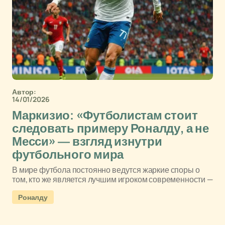
Автор:
14/01/2026
Маркизио: «Футболистам стоит
следовать примеру Роналду, а не
Месси» — взгляд изнутри
футбольного мира
В мире футбола постоянно ведутся жаркие споры о
том, кто же является лучшим игроком современности —
Роналду