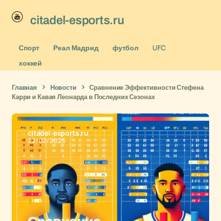
citadel-esports.ru
Спорт
Реал Мадрид
футбол
UFC
хоккей
Главная
Новости
Сравнение Эффективности Стефена
Карри и Кавая Леонарда в Последних Сезонах
citadel-esports.ru
22/02/2025