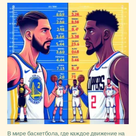
В мире баскетбола, где каждое движение на