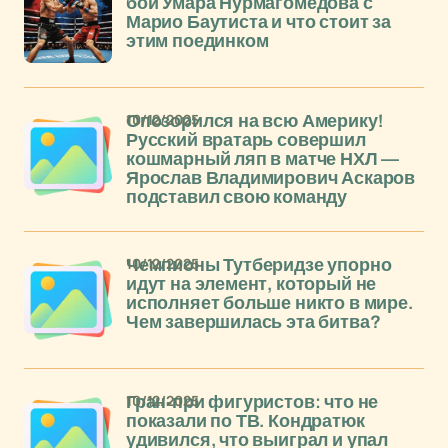
бой Умара Нурмагомедова с
Марио Баутиста и что стоит за
этим поединком
10/12/2025
Опозорился на всю Америку!
Русский вратарь совершил
кошмарный ляп в матче НХЛ —
Ярослав Владимирович Аскаров
подставил свою команду
10/12/2025
Чемпионы Тутберидзе упорно
идут на элемент, который не
исполняет больше никто в мире.
Чем завершилась эта битва?
10/12/2025
Гран-при фигуристов: что не
показали по ТВ. Кондратюк
удивился, что выиграл и упал