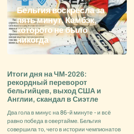
Бельгия воскресла за
пять минут. Камбэк,
которого не было
никогда
Итоги дня на ЧМ-2026:
рекордный переворот
бельгийцев, выход США и
Англии, скандал в Сиэтле
Два гола в минус на 86-й минуте - и всё
равно победа в овертайме. Бельгия
совершила то, чего в истории чемпионатов