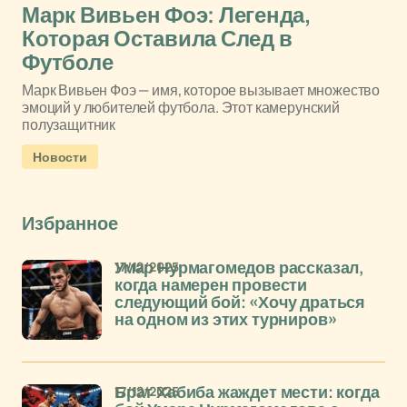
Марк Вивьен Фоэ: Легенда,
Которая Оставила След в
Футболе
Марк Вивьен Фоэ — имя, которое вызывает множество
эмоций у любителей футбола. Этот камерунский
полузащитник
Новости
Избранное
17/12/2025
Умар Нурмагомедов рассказал,
когда намерен провести
следующий бой: «Хочу драться
на одном из этих турниров»
17/12/2025
Брат Хабиба жаждет мести: когда