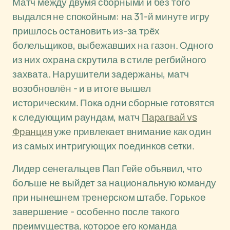
Матч между двумя сборными и без того
выдался не спокойным: на 31-й минуте игру
пришлось остановить из-за трёх
болельщиков, выбежавших на газон. Одного
из них охрана скрутила в стиле регбийного
захвата. Нарушители задержаны, матч
возобновлён - и в итоге вышел
историческим. Пока одни сборные готовятся
к следующим раундам, матч
Парагвай vs
Франция
уже привлекает внимание как один
из самых интригующих поединков сетки.
Лидер сенегальцев Пап Гейе объявил, что
больше не выйдет за национальную команду
при нынешнем тренерском штабе. Горькое
завершение - особенно после такого
преимущества, которое его команда