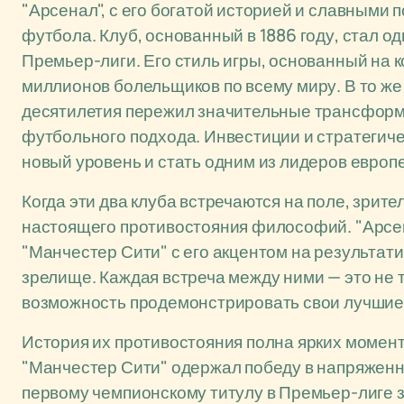
"Арсенал", с его богатой историей и славными 
футбола. Клуб, основанный в 1886 году, стал о
Премьер-лиги. Его стиль игры, основанный на к
миллионов болельщиков по всему миру. В то же
десятилетия пережил значительные трансформ
футбольного подхода. Инвестиции и стратегич
новый уровень и стать одним из лидеров европ
Когда эти два клуба встречаются на поле, зрите
настоящего противостояния философий. "Арсена
"Манчестер Сити" с его акцентом на результат
зрелище. Каждая встреча между ними — это не т
возможность продемонстрировать свои лучшие 
История их противостояния полна ярких моменто
"Манчестер Сити" одержал победу в напряженно
первому чемпионскому титулу в Премьер-лиге за 