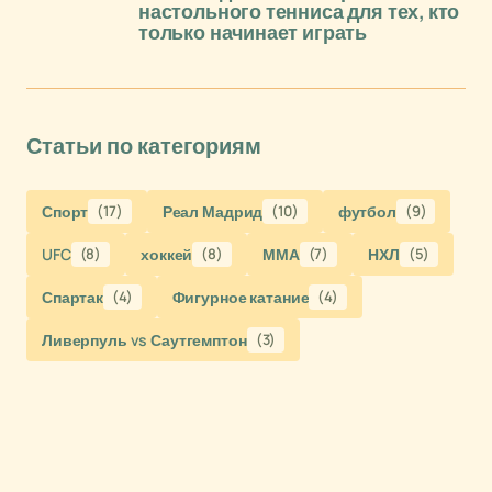
настольного тенниса для тех, кто
только начинает играть
Статьи по категориям
Спорт
(17)
Реал Мадрид
(10)
футбол
(9)
UFC
(8)
хоккей
(8)
ММА
(7)
НХЛ
(5)
Спартак
(4)
Фигурное катание
(4)
Ливерпуль vs Саутгемптон
(3)