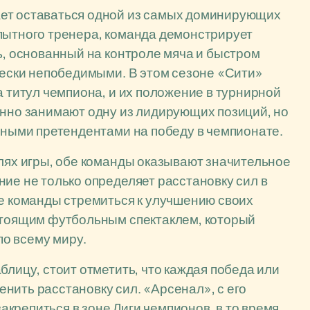
ает оставаться одной из самых доминирующих
пытного тренера, команда демонстрирует
ь, основанный на контроле мяча и быстром
ически непобедимыми. В этом сезоне «Сити»
а титул чемпиона, и их положение в турнирной
енно занимают одну из лидирующих позиций, но
авными претендентами на победу в чемпионате.
илях игры, обе команды оказывают значительное
ние не только определяет расстановку сил в
ие команды стремиться к улучшению своих
астоящим футбольным спектаклем, который
о всему миру.
блицу, стоит отметить, что каждая победа или
нить расстановку сил. «Арсенал», с его
крепиться в зоне Лиги чемпионов, в то время