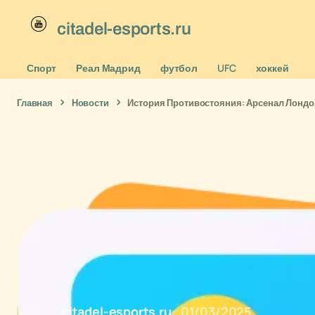
citadel-esports.ru
Спорт
Реал Мадрид
футбол
UFC
хоккей
Главная
Новости
История Противостояния: Арсенал Лондо
citadel-esports.ru
01/03/2025