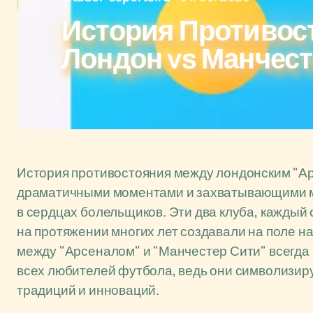
История Противос
Лондон vs Манчест
История противостояния между лондонским "Ар
драматичными моментами и захватывающими м
в сердцах болельщиков. Эти два клуба, каждый
на протяжении многих лет создавали на поле н
между "Арсеналом" и "Манчестер Сити" всегда 
всех любителей футбола, ведь они символизир
традиций и инноваций.