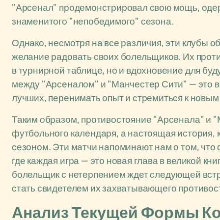
"Арсенал" продемонстрировал свою мощь, одерж
знаменитого "непобедимого" сезона.
Однако, несмотря на все различия, эти клубы 
желание радовать своих болельщиков. Их проти
в турнирной таблице, но и вдохновение для бу
между "Арсеналом" и "Манчестер Сити" — это в
лучших, перенимать опыт и стремиться к новым
Таким образом, противостояние "Арсенала" и "
футбольного календаря, а настоящая история,
сезоном. Эти матчи напоминают нам о том, что ф
где каждая игра — это новая глава в великой кн
болельщик с нетерпением ждет следующей встре
стать свидетелем их захватывающего противос
Анализ Текущей Формы Ко