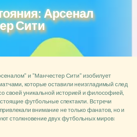
тояния: Арсенал
ер Сити
сеналом" и "Манчестер Сити" изобилует
атчами, которые оставили неизгладимый след
 со своей уникальной историей и философией,
астоящие футбольные спектакли. Встречи
привлекали внимание не только фанатов, но и
уют столкновение двух футбольных миров: