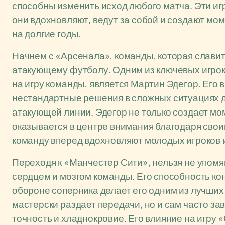
способны изменить исход любого матча. Эти иг
они вдохновляют, ведут за собой и создают мо
на долгие годы.
Начнем с «Арсенала», команды, которая славит
атакующему футболу. Одним из ключевых игрок
на игру команды, является Мартин Эдегор. Его 
нестандартные решения в сложных ситуациях 
атакующей линии. Эдегор не только создает мом
оказывается в центре внимания благодаря своим
команду вперед вдохновляют молодых игроков 
Переходя к «Манчестер Сити», нельзя не упомя
сердцем и мозгом команды. Его способность ко
обороне соперника делает его одним из лучших
мастерски раздает передачи, но и сам часто з
точность и хладнокровие. Его влияние на игру