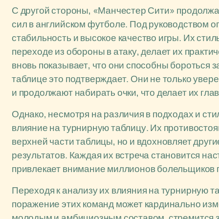
С другой стороны, «Манчестер Сити» продолж
сил в английском футболе. Под руководством о
стабильность и высокое качество игры. Их стил
переходе из обороны в атаку, делает их практ
вновь показывает, что они способны бороться з
таблице это подтверждает. Они не только увер
и продолжают набирать очки, что делает их гл
Однако, несмотря на различия в подходах и ст
влияние на турнирную таблицу. Их противостоя
верхней части таблицы, но и вдохновляет друг
результатов. Каждая их встреча становится н
привлекает внимание миллионов болельщиков п
Переходя к анализу их влияния на турнирную та
поражение этих команд может кардинально изме
молодым и амбициозным составом, стремится за