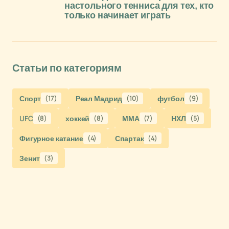
настольного тенниса для тех, кто
только начинает играть
Статьи по категориям
Спорт
(17)
Реал Мадрид
(10)
футбол
(9)
UFC
(8)
хоккей
(8)
ММА
(7)
НХЛ
(5)
Фигурное катание
(4)
Спартак
(4)
Зенит
(3)