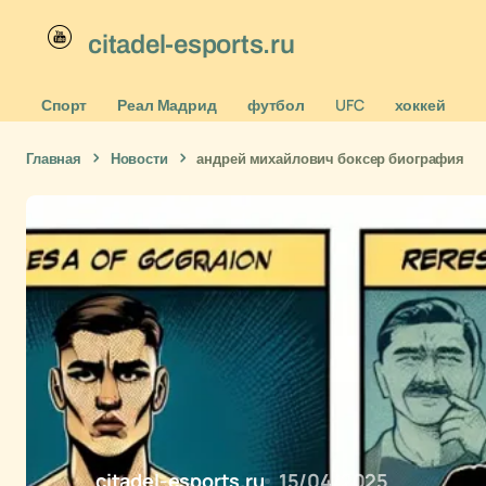
citadel-esports.ru
Спорт
Реал Мадрид
футбол
UFC
хоккей
Главная
Новости
андрей михайлович боксер биография
citadel-esports.ru
15/04/2025