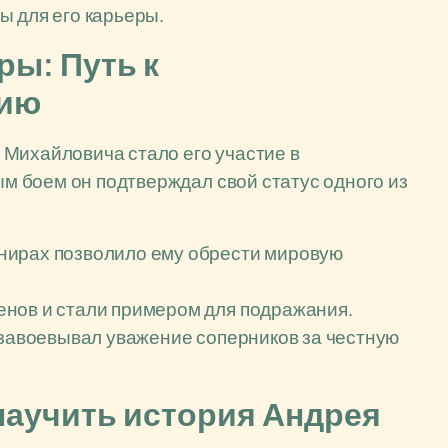
ы для его карьеры.
ы: Путь к
нию
 Михайловича стало его участие в
 боем он подтверждал свой статус одного из
нирах позволило ему обрести мировую
нов и стали примером для подражания.
 завоевывал уважение соперников за честную
научить история Андрея