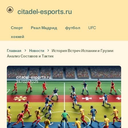
citadel-esports.ru
Спорт
Реал Мадрид
футбол
UFC
хоккей
Главная
Новости
История Встреч Испании и Грузии:
Анализ Составов и Тактик
citadel-esports.ru
24/02/2025