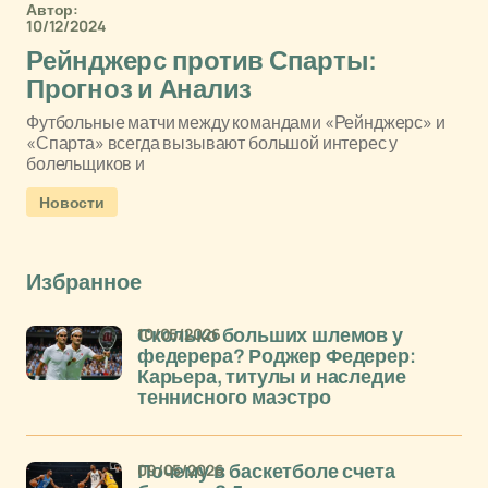
Автор:
10/12/2024
Рейнджерс против Спарты:
Прогноз и Анализ
Футбольные матчи между командами «Рейнджерс» и
«Спарта» всегда вызывают большой интерес у
болельщиков и
Новости
Избранное
10/05/2026
Сколько больших шлемов у
федерера? Роджер Федерер:
Карьера, титулы и наследие
теннисного маэстро
09/05/2026
Почему в баскетболе счета