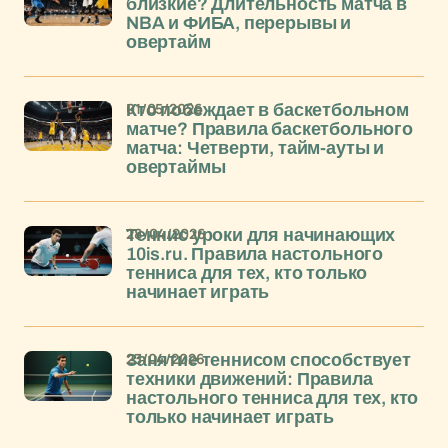
близкие? Длительность матча в
NBA и ФИБА, перерывы и
овертайм
01/05/2026
Кто побеждает в баскетбольном
матче? Правила баскетбольного
матча: Четверти, тайм-ауты и
овертаймы
28/04/2026
Теннис уроки для начинающих
10is.ru. Правила настольного
тенниса для тех, кто только
начинает играть
23/04/2026
Занятие теннисом способствует
техники движений: Правила
настольного тенниса для тех, кто
только начинает играть